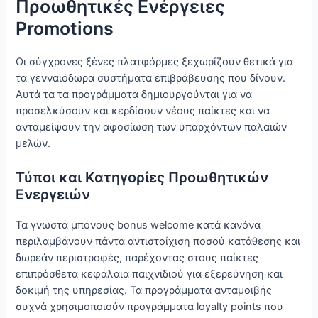
Προωθητικές Ενέργειες
Promotions
Οι σύγχρονες ξένες πλατφόρμες ξεχωρίζουν θετικά για
τα γενναιόδωρα συστήματα επιβράβευσης που δίνουν.
Αυτά τα τα προγράμματα δημιουργούνται για να
προσελκύσουν και κερδίσουν νέους παίκτες και να
ανταμείψουν την αφοσίωση των υπαρχόντων παλαιών
μελών.
Τύποι και Κατηγορίες Προωθητικών
Ενεργειών
Τα γνωστά μπόνους bonus welcome κατά κανόνα
περιλαμβάνουν πάντα αντιστοίχιση ποσού κατάθεσης και
δωρεάν περιστροφές, παρέχοντας στους παίκτες
επιπρόσθετα κεφάλαια παιχνιδιού για εξερεύνηση και
δοκιμή της υπηρεσίας. Τα προγράμματα ανταμοιβής
συχνά χρησιμοποιούν προγράμματα loyalty points που