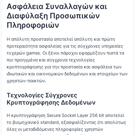
Ασφάλεια Συναλλαγών και
Διαφύλαξη Προσωπικών
Πληροφοριών
Η απόλυτη προστασία αποτελεί απόλυτη και πρώτη
προτεραιότητα ασφαλείας για τις σύγχρονες υπηρεσίες
τυχερών games. Οι ξένοι πάροχοι εφαρμόζουν πιστά τα
πιο προηγμένα και σύγχρονα τεχνολογίες
κρυπτογράφησης για την προστασία και ασφάλεια των
ιδιωτικών και οικονομικών δεδομένων και στοιχείων των
χρηστών-παικτών.
Τεχνολογίες Σύγχρονες
Κρυπτογράφησης Δεδομένων
Η κρυπτογράφηση Secure Socket Layer 256 bit αποτελεί
το βιομηχανικό standard, εξασφαλίζοντας ότι απολύτως
όλες οι μεταδιδόμενες πληροφορίες χρηστών