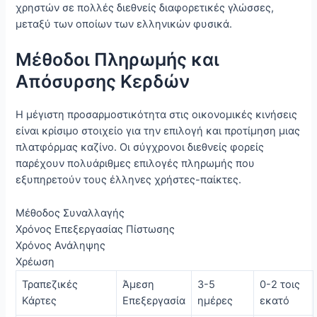
χρηστών σε πολλές διεθνείς διαφορετικές γλώσσες,
μεταξύ των οποίων των ελληνικών φυσικά.
Μέθοδοι Πληρωμής και
Απόσυρσης Κερδών
Η μέγιστη προσαρμοστικότητα στις οικονομικές κινήσεις
είναι κρίσιμο στοιχείο για την επιλογή και προτίμηση μιας
πλατφόρμας καζίνο. Οι σύγχρονοι διεθνείς φορείς
παρέχουν πολυάριθμες επιλογές πληρωμής που
εξυπηρετούν τους έλληνες χρήστες-παίκτες.
Μέθοδος Συναλλαγής
Χρόνος Επεξεργασίας Πίστωσης
Χρόνος Ανάληψης
Χρέωση
Τραπεζικές
Άμεση
3-5
0-2 τοις
Κάρτες
Επεξεργασία
ημέρες
εκατό