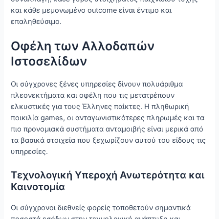
και κάθε μεμονωμένο outcome είναι έντιμο και
επαληθεύσιμο.
Οφέλη των Αλλοδαπών
Ιστοσελίδων
Οι σύγχρονες ξένες υπηρεσίες δίνουν πολυάριθμα
πλεονεκτήματα και οφέλη που τις μετατρέπουν
ελκυστικές για τους Έλληνες παίκτες. Η πληθωρική
ποικιλία games, οι ανταγωνιστικότερες πληρωμές και τα
πιο προνομιακά συστήματα ανταμοιβής είναι μερικά από
τα βασικά στοιχεία που ξεχωρίζουν αυτού του είδους τις
υπηρεσίες.
Τεχνολογική Υπεροχή Ανωτερότητα και
Καινοτομία
Οι σύγχρονοι διεθνείς φορείς τοποθετούν σημαντικά
ποσοστά εσόδων στην τεχνολογική ανάπτυξη και