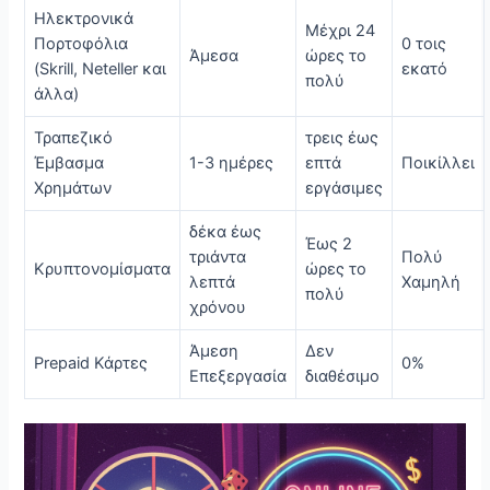
Ηλεκτρονικά
Μέχρι 24
Πορτοφόλια
0 τοις
Άμεσα
ώρες το
(Skrill, Neteller και
εκατό
πολύ
άλλα)
Τραπεζικό
τρεις έως
Έμβασμα
1-3 ημέρες
επτά
Ποικίλλει
Χρημάτων
εργάσιμες
δέκα έως
Έως 2
τριάντα
Πολύ
Κρυπτονομίσματα
ώρες το
λεπτά
Χαμηλή
πολύ
χρόνου
Άμεση
Δεν
Prepaid Κάρτες
0%
Επεξεργασία
διαθέσιμο