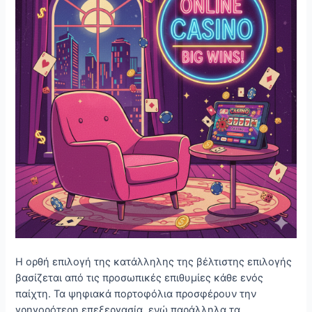
Η ορθή επιλογή της κατάλληλης της βέλτιστης επιλογής
βασίζεται από τις προσωπικές επιθυμίες κάθε ενός
παίχτη. Τα ψηφιακά πορτοφόλια προσφέρουν την
γρηγορότερη επεξεργασία, ενώ παράλληλα τα