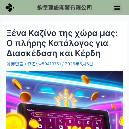
鈞皇建設開發有限公司
Ξένα Καζίνο της χώρα μας:
Ο πλήρης Κατάλογος για
Διασκέδαση και Κέρδη
發佈留言
/ 作者:
w89419761
/
2026年6月6日