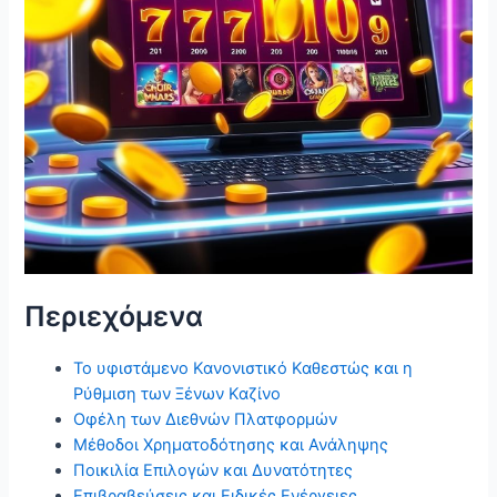
Περιεχόμενα
Το υφιστάμενο Κανονιστικό Καθεστώς και η
Ρύθμιση των Ξένων Καζίνο
Οφέλη των Διεθνών Πλατφορμών
Μέθοδοι Χρηματοδότησης και Ανάληψης
Ποικιλία Επιλογών και Δυνατότητες
Επιβραβεύσεις και Ειδικές Ενέργειες