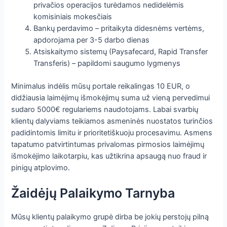
privačios operacijos turėdamos nedidelėmis
komisiniais mokesčiais
Bankų perdavimo – pritaikyta didesnėms vertėms,
apdorojama per 3-5 darbo dienas
Atsiskaitymo sistemų (Paysafecard, Rapid Transfer
Transferis) – papildomi saugumo lygmenys
Minimalus indėlis mūsų portale reikalingas 10 EUR, o
didžiausia laimėjimų išmokėjimų suma už vieną pervedimui
sudaro 5000€ regulariems naudotojams. Labai svarbių
klientų dalyviams teikiamos asmeninės nuostatos turinčios
padidintomis limitu ir prioritetiškuoju procesavimu. Asmens
tapatumo patvirtintumas privalomas pirmosios laimėjimų
išmokėjimo laikotarpiu, kas užtikrina apsaugą nuo fraud ir
pinigų atplovimo.
Žaidėjų Palaikymo Tarnyba
Mūsų klientų palaikymo grupė dirba be jokių perstojų pilną