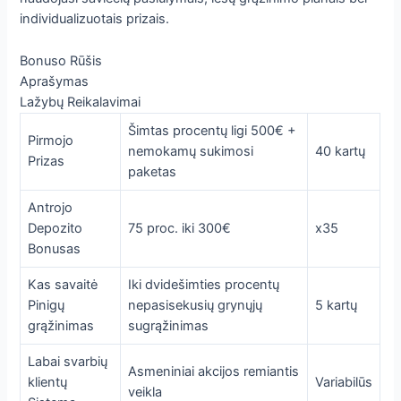
individualizuotais prizais.
Bonuso Rūšis
Aprašymas
Lažybų Reikalavimai
Šimtas procentų ligi 500€ +
Pirmojo
nemokamų sukimosi
40 kartų
Prizas
paketas
Antrojo
Depozito
75 proc. iki 300€
x35
Bonusas
Kas savaitė
Iki dvidešimties procentų
Pinigų
nepasisekusių grynųjų
5 kartų
grąžinimas
sugrąžinimas
Labai svarbių
Asmeniniai akcijos remiantis
klientų
Variabilūs
veikla