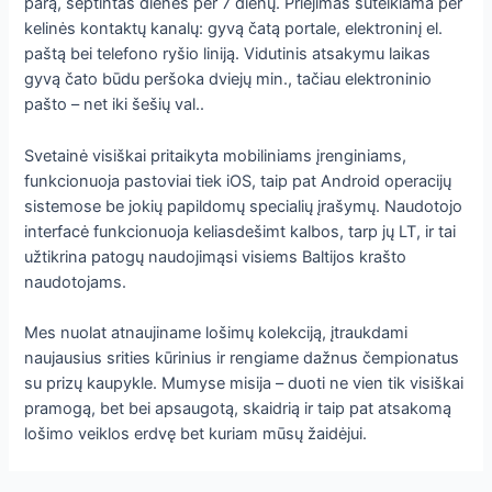
parą, septintas dienes per 7 dienų. Priejimas suteikiama per
kelinės kontaktų kanalų: gyvą čatą portale, elektroninį el.
paštą bei telefono ryšio liniją. Vidutinis atsakymu laikas
gyvą čato būdu peršoka dviejų min., tačiau elektroninio
pašto – net iki šešių val..
Svetainė visiškai pritaikyta mobiliniams įrenginiams,
funkcionuoja pastoviai tiek iOS, taip pat Android operacijų
sistemose be jokių papildomų specialių įrašymų. Naudotojo
interfacė funkcionuoja keliasdešimt kalbos, tarp jų LT, ir tai
užtikrina patogų naudojimąsi visiems Baltijos krašto
naudotojams.
Mes nuolat atnaujiname lošimų kolekciją, įtraukdami
naujausius srities kūrinius ir rengiame dažnus čempionatus
su prizų kaupykle. Mumyse misija – duoti ne vien tik visiškai
pramogą, bet bei apsaugotą, skaidrią ir taip pat atsakomą
lošimo veiklos erdvę bet kuriam mūsų žaidėjui.