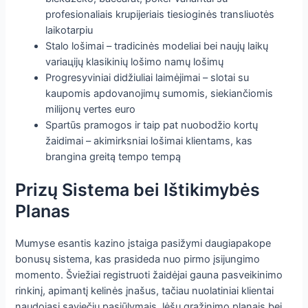
profesionaliais krupijeriais tiesioginės transliuotės
laikotarpiu
Stalo lošimai – tradicinės modeliai bei naujų laikų
variацijų klasikinių lošimo namų lošimų
Progresyviniai didžiuliai laimėjimai – slotai su
kaupomis apdovanojimų sumomis, siekiančiomis
milijonų vertes euro
Spartūs pramogos ir taip pat nuobodžio kortų
žaidimai – akimirksniai lošimai klientams, kas
brangina greitą tempo tempą
Prizų Sistema bei Ištikimybės
Planas
Mumyse esantis kazino įstaiga pasižymi daugiapakope
bonusų sistema, kas prasideda nuo pirmo įsijungimo
momento. Šviežiai registruoti žaidėjai gauna pasveikinimo
rinkinį, apimantį kelinės įnašus, tačiau nuolatiniai klientai
naudojasi saviečių pasiūlymais, lėšų grąžinimo planais bei