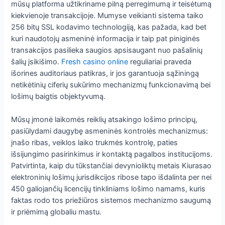
mūsų platforma užtikriname pilną perregimumą ir teisėtumą
kiekvienoje transakcijoje. Mumyse veikianti sistema taiko
256 bitų SSL kodavimo technologiją, kas pažada, kad bet
kuri naudotojų asmeninė informacija ir taip pat piniginės
transakcijos pasilieka saugios apsisaugant nuo pašalinių
šalių įsikišimo.
Fresh casino online
reguliariai praveda
išorines auditoriaus patikras, ir jos garantuoja sąžiningą
netikėtinių ciferių sukūrimo mechanizmų funkcionavimą bei
lošimų baigtis objektyvumą.
Mūsų įmonė laikomės reiklių atsakingo lošimo principų,
pasiūlydami daugybę asmeninės kontrolės mechanizmus:
įnašo ribas, veiklos laiko trukmės kontrolę, paties
išsijungimo pasirinkimus ir kontaktą pagalbos institucijoms.
Patvirtinta, kaip du tūkstančiai devynioliktų metais Kiurasao
elektroninių lošimų jurisdikcijos ribose tapo išdalinta per nei
450 galiojančių licencijų tinkliniams lošimo namams, kuris
faktas rodo tos priežiūros sistemos mechanizmo saugumą
ir priėmimą globaliu mastu.