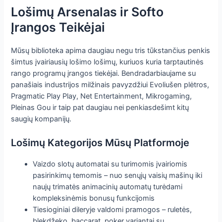
Lošimų Arsenalas ir Softo
Įrangos Teikėjai
Mūsų biblioteka apima daugiau negu tris tūkstančius penkis
šimtus įvairiausių lošimo lošimų, kuriuos kuria tarptautinės
rango programų įrangos tiekėjai. Bendradarbiaujame su
panašiais industrijos milžinais pavyzdžiui Evoliušen plėtros,
Pragmatic Play Play, Net Entertainment, Mikrogaming,
Pleinas Gou ir taip pat daugiau nei penkiasdešimt kitų
saugių kompanijų.
Lošimų Kategorijos Mūsų Platformoje
Vaizdo slotų automatai su turimomis įvairiomis
pasirinkimų temomis – nuo senųjų vaisių mašinų iki
naujų trimatės animacinių automatų turėdami
kompleksinėmis bonusų funkcijomis
Tiesioginiai dileryje valdomi pramogos – ruletės,
blekdžeko, baccarat, poker variantai su