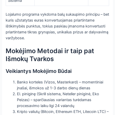
Sistema
Lojalumo programa vykdoma balų sukaupimo principu – bet
kuris užstatytas euras konvertuojamas priartintame
ištikimybės punktus, tokius paskiau įmanoma konvertuoti
priartintame tikras grynąsias, unikalius prizus ar dalyvavimą
varžybose.
Mokėjimo Metodai ir taip pat
Išmokų Tvarkos
Veikiantys Mokėjimo Būdai
Banko korteles (Vizos, Masterkard) – momentiniai
įnašai, išmokos už 1-3 darbo dienų dienas
El. piniginę (Skrill sistema, Neteller piniginė, Eko
Peizas) – sparčiausias variantas turėdamas
procesavimo laiku ligi 24 valandų
Kripto valiutų (Bitcoin, Ethereum ETH, Litecoin LTC) –