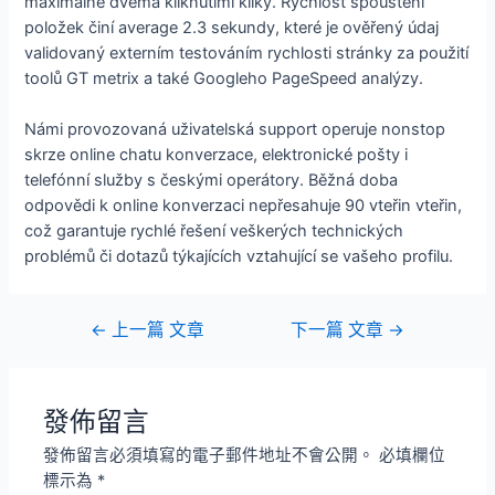
maximálně dvěma kliknutími kliky. Rychlost spouštění
položek činí average 2.3 sekundy, které je ověřený údaj
validovaný externím testováním rychlosti stránky za použití
toolů GT metrix a také Googleho PageSpeed analýzy.
Námi provozovaná uživatelská support operuje nonstop
skrze online chatu konverzace, elektronické pošty i
telefónní služby s českými operátory. Běžná doba
odpovědi k online konverzaci nepřesahuje 90 vteřin vteřin,
což garantuje rychlé řešení veškerých technických
problémů či dotazů týkajících vztahující se vašeho profilu.
←
上一篇 文章
下一篇 文章
→
發佈留言
發佈留言必須填寫的電子郵件地址不會公開。
必填欄位
標示為
*