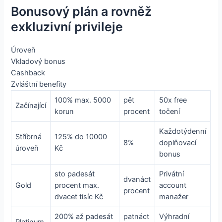
Bonusový plán a rovněž
exkluzivní privileje
Úroveň
Vkladový bonus
Cashback
Zvláštní benefity
100% max. 5000
pět
50x free
Začínající
korun
procent
točení
Každotýdenní
Stříbrná
125% do 10000
8%
doplňovací
úroveň
Kč
bonus
sto padesát
Privátní
dvanáct
Gold
procent max.
account
procent
dvacet tisíc Kč
manažer
200% až padesát
patnáct
Výhradní