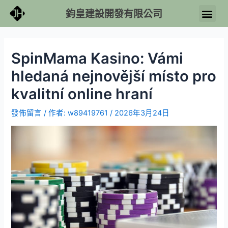
鈞皇建設開發有限公司
SpinMama Kasino: Vámi
hledaná nejnovější místo pro
kvalitní online hraní
發佈留言
/ 作者:
w89419761
/
2026年3月24日