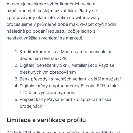
Akceptujeme široké výběr finančních variant
uzpůsobených českým uživatelům. Platby se
zpracovávány okamžitě, zatím co withdrawaly
procesujeme v průměrné době max. dvacet čtyři hodin
následně po podání requestu, což je jedno z
nejefektivnějších rychlostí na marketě.
Kreditní karty Visa a Mastercard s minimálním
depositem dvě stě CZK
Digitální peněženky Skrill, Neteller i eco Payz se
bleskurychlým zpracováním
Bank převody i s rychlých variant k větší množství
Digitální měny cryptocurrency Bitcoin, ETH a také
LTC k nejvyšší anonymnost
Prepaid karty Paysafecard k dispozici na tisíci
prodejnách
Limitace a verifikace profilu
Základní 24hodinový cap pro výběry dosahuje 100 tisíc tis.