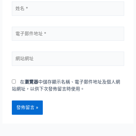
在
瀏覽器
中儲存顯示名稱、電子郵件地址及個人網
站網址，以供下次發佈留言時使用。