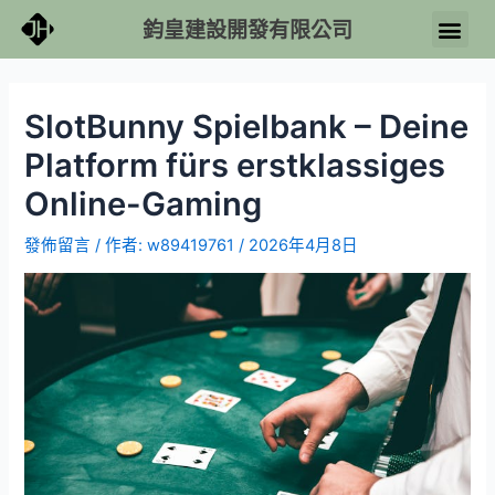
鈞皇建設開發有限公司
SlotBunny Spielbank – Deine
Platform fürs erstklassiges
Online-Gaming
發佈留言
/ 作者:
w89419761
/
2026年4月8日