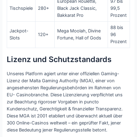
European Roulette,
97 bis
Tischspiele
280+
Black Jack Classic,
99,5
Bakkarat Pro
Prozent
88 bis
Jackpot-
Mega Moolah, Divine
120+
96
Slots
Fortune, Hall of Gods
Prozent
Lizenz und Schutzstandards
Unseres Platform agiert unter einer offiziellen Gaming-
Lizenz der Malta Gaming Authority (MGA), einer von
angesehensten Regulierungsbehörden im Rahmen von
EU- Casinobranche. Diese Lizenzierung verpflichtet uns
zur Beachtung rigoroser Vorgaben in puncto
Kundenschutz, Gerechtigkeit & finanzieller Transparenz.
Diese MGA ist 2001 etabliert und überwacht aktuell über
300 Online-Casinos weltweit – ein geprüfter Fakt, jener
diese Bedeutung jener Regulierungsstelle betont.