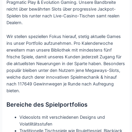
Pragmatic Play & Evolution Gaming. Unsere Bandbreite
reicht über bewährten Slots über progressive Jackpot-
Spielen bis runter nach Live-Casino-Tischen samt realen
Dealern.
Wir stellen speziellen Fokus hierauf, stetig aktuelle Games
ins unser Portfolio aufzunehmen. Pro Kalenderwoche
erweitern man unsere Bibliothek mit mindestens fünf
frische Spiele, damit unseres Kunden jederzeit Zugang für
die aktuellsten Neuerungen in der Sparte haben. Besonders
populär bleiben unter den Nutzern jene Megaways-Slots,
welche durch derer innovativen Spielmechanik & hinauf
nach 117649 Gewinnwegen je Runde nach Aufregung
bieten.
Bereiche des Spielportfolios
Videoslots mit verschiedenen Designs und
Volatilitätsstufen
Traditionelle Tischspiele wie Roulettespiel, Blackjack