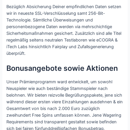
Bezüglich Absicherung Deiner empfindlichen Daten setzen
wir in neueste SSL-Verschlüsselung samt 256-Bit-
Technologie. Sämtliche Überweisungen und
personenbezogene Daten werden via mehrschichtige
Sicherheitsmaßnahmen gesichert. Zusätzlich sind alle Titel
regelmäßig seitens neutralen Testlaboren wie eCOGRA &
iTech Labs hinsichtlich Fairplay und Zufallsgenerierung
überprüft.
Bonusangebote sowie Aktionen
Unser Prämienprogramm ward entwickelt, um sowohl
Neuspieler wie auch beständige Stammspieler nach
belohnen. Wir bieten reizvolle Begrüßungspakete, jene sich
während dieser ersten viere Einzahlungen ausdehnen & ein
Gesamtwert von bis nach 2.000 Euro zuzüglich
zweihundert Free Spins umfassen können. Jene Wagering
Requirements sind transparent gestaltet sowie befinden
sich bei fairen fünfunddreißigfachen Bonusbetrag.