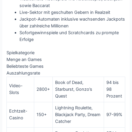
sowie Baccarat
Live-Sektor mit geschulten Gebern in Realzeit
Jackpot-Automaten inklusive wachsenden Jackpots
über zahlreiche Millionen
Sofortgewinnspiele und Scratchcards zu prompte
Erfolge
Spielkategorie
Menge an Games
Beliebteste Games
Auszahlungsrate
Book of Dead,
94 bis
Video-
2800+
Starburst, Gonzo’s
98
Slots
Quest
Prozent
Lightning Roulette,
Echtzeit-
150+
Blackjack Party, Dream
97-99%
Casino
Catcher