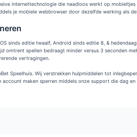
ve internettechnologie die naadloos werkt op mobieltjes pl
iddels je mobiele webbrowser door dezelfde werking als de
oneren
OS sinds editie twaalf, Android sinds editie 8, & hedend
tijd omtrent spellen bedraagt minder versus 3 seconden m
rerende vertragingen.
et Speelhuis. Wij verstrekken hulpmiddelen tot inlegbeperk
hun account maken sperren middels onze support die dag en 