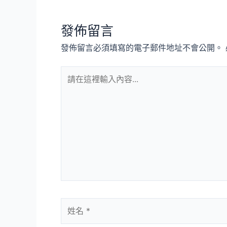
發佈留言
發佈留言必須填寫的電子郵件地址不會公開。