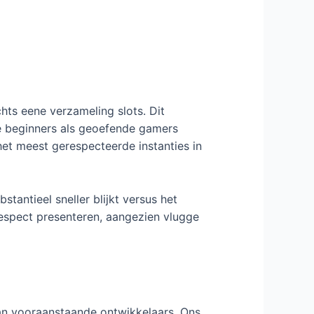
hts eene verzameling slots. Dit
de beginners als geoefende gamers
het meest gerespecteerde instanties in
tantieel sneller blijkt versus het
espect presenteren, aangezien vlugge
van vooraanstaande ontwikkelaars. Ons