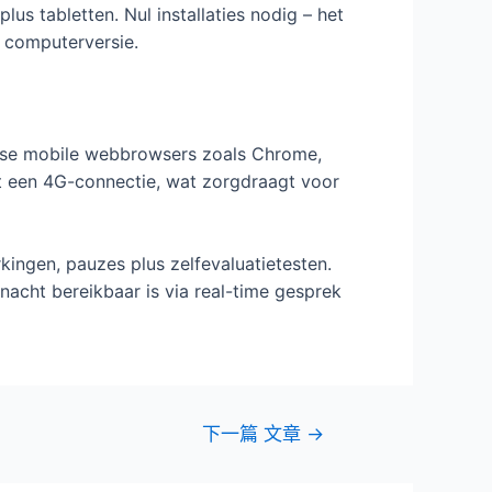
us tabletten. Nul installaties nodig – het
 computerversie.
aagse mobile webbrowsers zoals Chrome,
et een 4G-connectie, wat zorgdraagt voor
ingen, pauzes plus zelfevaluatietesten.
nacht bereikbaar is via real-time gesprek
下一篇 文章
→