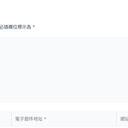
必填欄位標示為
*