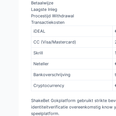
Betaalwijze
Laagste Inleg
Procestijd Withdrawal
Transactiekosten
iDEAL
CC (Visa/Mastercard)
Skrill
Neteller
Bankoverschrijving
Cryptocurrency
ShakeBet Gokplatform gebruikt strikte bevei
identiteitverificatie overeenkomstig know 
speelplatform.