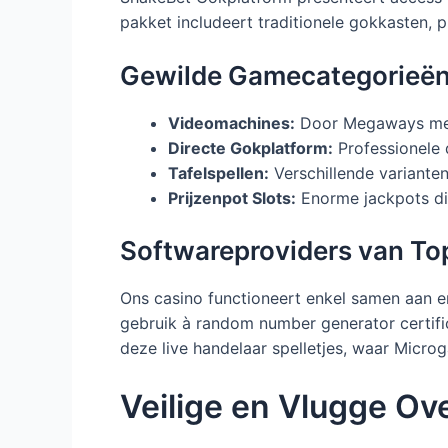
pakket includeert traditionele gokkasten, p
Gewilde Gamecategorieë
Videomachines:
Door Megaways mecha
Directe Gokplatform:
Professionele 
Tafelspellen:
Verschillende varianten
Prijzenpot Slots:
Enorme jackpots di
Softwareproviders van To
Ons casino functioneert enkel samen aan e
gebruik à random number generator certific
deze live handelaar spelletjes, waar Micro
Veilige en Vlugge Ov