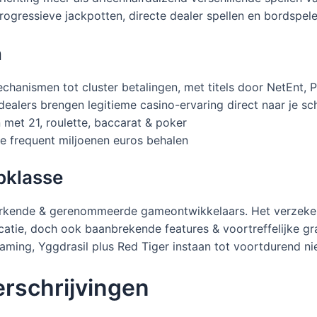
rogressieve jackpotten, directe dealer spellen en bordspele
n
nismen tot cluster betalingen, met titels door NetEnt, P
dealers brengen legitieme casino-ervaring direct naar je s
 met 21, roulette, baccarat & poker
e frequent miljoenen euros behalen
pklasse
rkende & gerenommeerde gameontwikkelaars. Het verzekert 
atie, doch ook baanbrekende features & voortreffelijke gra
gaming, Yggdrasil plus Red Tiger instaan tot voortdurend ni
erschrijvingen