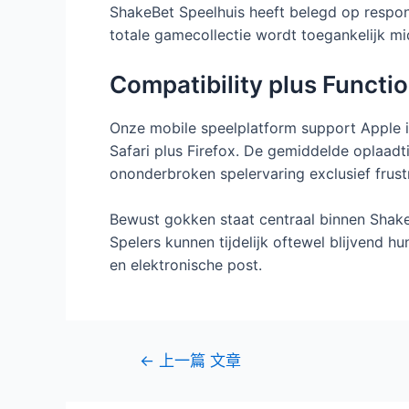
ShakeBet Speelhuis heeft belegd op responsi
totale gamecollectie wordt toegankelijk m
Compatibility plus Functi
Onze mobile speelplatform support Apple i
Safari plus Firefox. De gemiddelde oplaad
ononderbroken spelervaring exclusief frust
Bewust gokken staat centraal binnen ShakeB
Spelers kunnen tijdelijk oftewel blijvend 
en elektronische post.
←
上一篇 文章