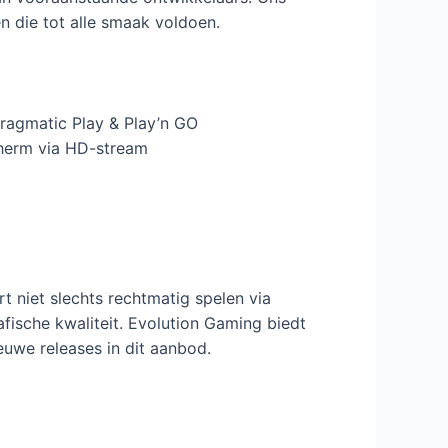
n die tot alle smaak voldoen.
ragmatic Play & Play’n GO
cherm via HD-stream
niet slechts rechtmatig spelen via
fische kwaliteit. Evolution Gaming biedt
euwe releases in dit aanbod.