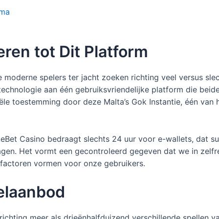
mma
en tot Dit Platform
 moderne spelers ter jacht zoeken richting veel versus slec
echnologie aan één gebruiksvriendelijke platform die bei
ële toestemming door deze Malta’s Gok Instantie, één van 
Bet Casino bedraagt slechts 24 uur voor e-wallets, dat subs
gen. Het vormt een gecontroleerd gegeven dat we in zelfr
e factoren vormen voor onze gebruikers.
elaanbod
ichting meer als drieënhalfduizend verschillende spellen 