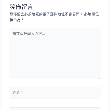
發佈留言
發佈留言必須填寫的電子郵件地址不會公開。
必填欄位
標示為
*