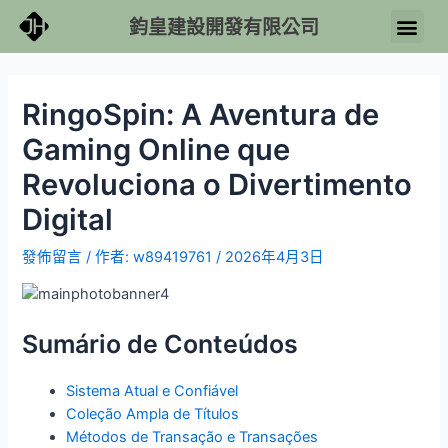
鈞皇建設開發有限公司
RingoSpin: A Aventura de
Gaming Online que
Revoluciona o Divertimento
Digital
發佈留言
/ 作者:
w89419761
/
2026年4月3日
Sumário de Conteúdos
Sistema Atual e Confiável
Coleção Ampla de Títulos
Métodos de Transação e Transações