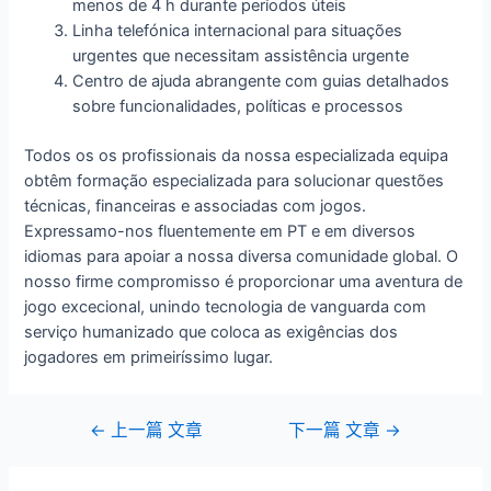
menos de 4 h durante períodos úteis
Linha telefónica internacional para situações
urgentes que necessitam assistência urgente
Centro de ajuda abrangente com guias detalhados
sobre funcionalidades, políticas e processos
Todos os os profissionais da nossa especializada equipa
obtêm formação especializada para solucionar questões
técnicas, financeiras e associadas com jogos.
Expressamo-nos fluentemente em PT e em diversos
idiomas para apoiar a nossa diversa comunidade global. O
nosso firme compromisso é proporcionar uma aventura de
jogo excecional, unindo tecnologia de vanguarda com
serviço humanizado que coloca as exigências dos
jogadores em primeiríssimo lugar.
←
上一篇 文章
下一篇 文章
→