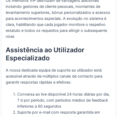
Os membros VIP desfrutam de vantagens adicionais
incluindo gestores de cliente pessoais, montantes de
levantamento superiores, bónus personalizados e acessos
para acontecimentos especiais. A evolução no sistema é
clara, habilitando que cada jogador monitore o respetivo
estatuto e todos os requisitos para atingir o subsequente
nível.
Assistência ao Utilizador
Especializado
A nossa dedicada equipa de suporte ao utilizador está
acessível através de múltiplos canais de contacto para
garantir respostas rápidas e efetivas:
Conversa ao live disponível 24 horas diárias por dia,
7 d por período, com períodos médios de feedback
inferiores a 60 segundos
Suporte por e-mail com resposta garantida em