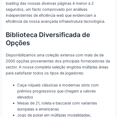
loading das nossas diversas páginas é menor a 2
segundos, um facto comprovado por análises
independentes de eficiência web que evidenciam a
eficiência da nossa avançada infraestrutura tecnológica.
Biblioteca Diversificada de
Opções
Disponibilizamos uma coleção extensa com mais de de
2000 opções provenientes dos principais fornecedores da
sector. A nossa completa seleção engloba múltiplas áreas
para satisfazer todos os tipos de jogadores:
Caça-níqueis clássicas e modernas slots com
prémios progressivos que chegam a valores
elevados
Mesas de 21, roleta e baccarat com variantes
europeias e americanas
Jogo de poker em múltiplas modalidades,