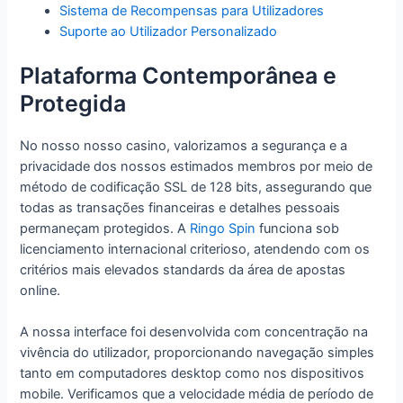
Sistema de Recompensas para Utilizadores
Suporte ao Utilizador Personalizado
Plataforma Contemporânea e
Protegida
No nosso nosso casino, valorizamos a segurança e a
privacidade dos nossos estimados membros por meio de
método de codificação SSL de 128 bits, assegurando que
todas as transações financeiras e detalhes pessoais
permaneçam protegidos. A
Ringo Spin
funciona sob
licenciamento internacional criterioso, atendendo com os
critérios mais elevados standards da área de apostas
online.
A nossa interface foi desenvolvida com concentração na
vivência do utilizador, proporcionando navegação simples
tanto em computadores desktop como nos dispositivos
mobile. Verificamos que a velocidade média de período de