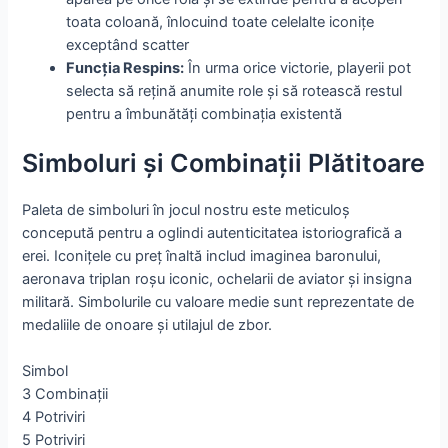
toata coloană, înlocuind toate celelalte iconițe
exceptând scatter
Funcția Respins:
În urma orice victorie, playerii pot
selecta să rețină anumite role și să rotească restul
pentru a îmbunătăți combinația existentă
Simboluri și Combinații Plătitoare
Paleta de simboluri în jocul nostru este meticuloș
concepută pentru a oglindi autenticitatea istoriografică a
erei. Iconițele cu preț înaltă includ imaginea baronului,
aeronava triplan roșu iconic, ochelarii de aviator și insigna
militară. Simbolurile cu valoare medie sunt reprezentate de
medaliile de onoare și utilajul de zbor.
Simbol
3 Combinații
4 Potriviri
5 Potriviri