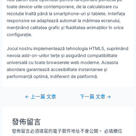
toate device-urile contemporane, de la calculatoare cu
rezoluție înaltă până la smartphone-uri și tablete. Interfața
responsive se adaptează automat la mărimea ecranului,
menținând calitatea grafic și fluiditatea animațiilor în orice
configurație.
Jocul nostru implementează tehnologia HTML5, suprimând
nevoia add-on-urilor terțe și asigurând compatibilitate
universală cu toate browserele web moderne. Aceasta
abordare garantează accesibilitate instantanee și
performanță optimă, indiferent de platformă.
←
上一篇 文章
下一篇 文章
→
發佈留言
發佈留言必須填寫的電子郵件地址不會公開。
必填欄位