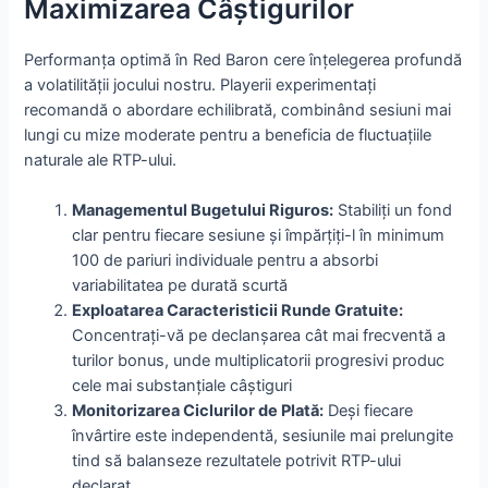
Maximizarea Câștigurilor
Performanța optimă în Red Baron cere înțelegerea profundă
a volatilității jocului nostru. Playerii experimentați
recomandă o abordare echilibrată, combinând sesiuni mai
lungi cu mize moderate pentru a beneficia de fluctuațiile
naturale ale RTP-ului.
Managementul Bugetului Riguros:
Stabiliți un fond
clar pentru fiecare sesiune și împărțiți-l în minimum
100 de pariuri individuale pentru a absorbi
variabilitatea pe durată scurtă
Exploatarea Caracteristicii Runde Gratuite:
Concentrați-vă pe declanșarea cât mai frecventă a
turilor bonus, unde multiplicatorii progresivi produc
cele mai substanțiale câștiguri
Monitorizarea Ciclurilor de Plată:
Deși fiecare
învârtire este independentă, sesiunile mai prelungite
tind să balanseze rezultatele potrivit RTP-ului
declarat