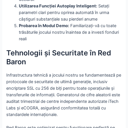
Utilizarea Funcției Autoplay Inteligent:
Setați
parametri clari pentru oprirea automată în urma
câștiguri substanțiale sau pierderi anume
Probarea în Modul Demo:
Familiarizați-vă cu toate
trăsăturile jocului nostru înaintea de a investi fonduri
reali
Tehnologii și Securitate în Red
Baron
Infrastructura tehnică a jocului nostru se fundamentează pe
protocoale de securitate de ultimă generație, inclusiv
encriptare SSL cu 256 de biți pentru toate operațiunile și
transferurile de informații. Generatorul de cifre aleatorii este
auditat trimestrial de centre independente autorizate iTech
Labs și eCOGRA, asigurând conformitatea totală cu
standardele internaționale.
Red Baron este optimizat pentru funcționare perfectă pe