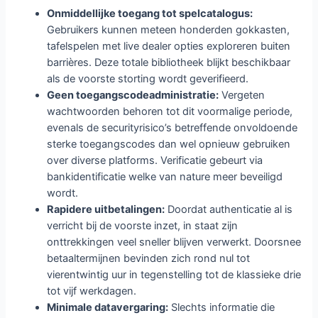
Onmiddellijke toegang tot spelcatalogus:
Gebruikers kunnen meteen honderden gokkasten,
tafelspelen met live dealer opties exploreren buiten
barrières. Deze totale bibliotheek blijkt beschikbaar
als de voorste storting wordt geverifieerd.
Geen toegangscodeadministratie:
Vergeten
wachtwoorden behoren tot dit voormalige periode,
evenals de securityrisico’s betreffende onvoldoende
sterke toegangscodes dan wel opnieuw gebruiken
over diverse platforms. Verificatie gebeurt via
bankidentificatie welke van nature meer beveiligd
wordt.
Rapidere uitbetalingen:
Doordat authenticatie al is
verricht bij de voorste inzet, in staat zijn
onttrekkingen veel sneller blijven verwerkt. Doorsnee
betaaltermijnen bevinden zich rond nul tot
vierentwintig uur in tegenstelling tot de klassieke drie
tot vijf werkdagen.
Minimale datavergaring:
Slechts informatie die