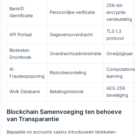
256-bit-
BankID
Persoonlijke verificatie
encryptie
Identificatie
versleuteling
TLS 1.3
API Portaal
Gegevensoverdracht
protocol
Blokketen
Overdrachtsadministratie
Onwijzigbaar
Grootboek
AI
Computatione
Risicobeoordeling
Fraudeopsporing
learning
AES-256
Wolk Databank
Betalingshistorie
beveiliging
Blockchain Samenvoeging ten behoeve
van Transparantie
Bepaalde no accounts casino introduceren blokketen-