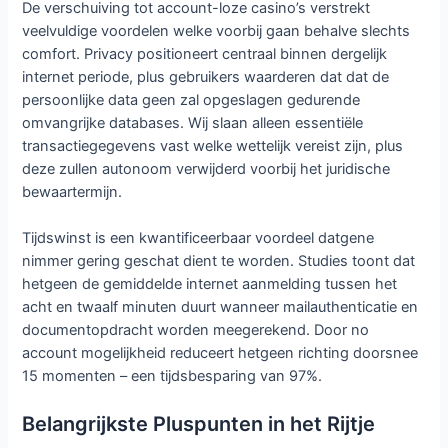
De verschuiving tot account-loze casino’s verstrekt
veelvuldige voordelen welke voorbij gaan behalve slechts
comfort. Privacy positioneert centraal binnen dergelijk
internet periode, plus gebruikers waarderen dat dat de
persoonlijke data geen zal opgeslagen gedurende
omvangrijke databases. Wij slaan alleen essentiële
transactiegegevens vast welke wettelijk vereist zijn, plus
deze zullen autonoom verwijderd voorbij het juridische
bewaartermijn.
Tijdswinst is een kwantificeerbaar voordeel datgene
nimmer gering geschat dient te worden. Studies toont dat
hetgeen de gemiddelde internet aanmelding tussen het
acht en twaalf minuten duurt wanneer mailauthenticatie en
documentopdracht worden meegerekend. Door no
account mogelijkheid reduceert hetgeen richting doorsnee
15 momenten – een tijdsbesparing van 97%.
Belangrijkste Pluspunten in het Rijtje