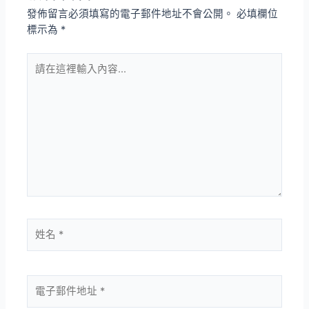
發佈留言必須填寫的電子郵件地址不會公開。
必填欄位
標示為
*