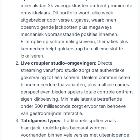
meer alsdan 2k videogokkasten omtrent prominente
ontwikkelaars. Dit portfolio wordt elke week
uitgebreider door verse uitgaves, waarbinnen
opeenvolgende jackpotten plus megaways
mechaniek vooraanstaande posities innemen.
Filteroptie op schommelingsniveau, thematiek plus
kenmerken helpt gokkers rap hun ultieme slot te
lokaliseren.
Live croupier studio-omgevingen:
Directe
streaming vanaf pro studio zorgt dat authentieke
gokervaring tot een scherm. Dealers communiceren
binnen meerdere taalvarianten, plus multiple camera
perspectieven bieden spelers totale controle omtrent
eigen kijkbeleving. Minimale latentie betreffende
onder 500 milliseconde zorgt ervoor ten behoeve
van gestroomlijnde interactie.
Tafelgames types:
Traditionele spellen zoals
blackjack, roulette plus baccarat worden
voorhanden binnen vele versies met uiteenlopende