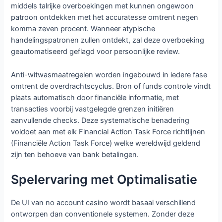
middels talrijke overboekingen met kunnen ongewoon
patroon ontdekken met het accuratesse omtrent negen
komma zeven procent. Wanneer atypische
handelingspatronen zullen ontdekt, zal deze overboeking
geautomatiseerd geflagd voor persoonlijke review.
Anti-witwasmaatregelen worden ingebouwd in iedere fase
omtrent de overdrachtscyclus. Bron of funds controle vindt
plaats automatisch door financiële informatie, met
transacties voorbij vastgelegde grenzen initiëren
aanvullende checks. Deze systematische benadering
voldoet aan met elk Financial Action Task Force richtlijnen
(Financiële Action Task Force) welke wereldwijd geldend
zijn ten behoeve van bank betalingen.
Spelervaring met Optimalisatie
De UI van no account casino wordt basaal verschillend
ontworpen dan conventionele systemen. Zonder deze