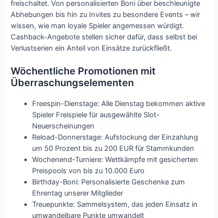
freischaltet. Von personalisierten Boni über beschleunigte
Abhebungen bis hin zu Invites zu besondere Events – wir
wissen, wie man loyale Spieler angemessen würdigt.
Cashback-Angebote stellen sicher dafür, dass selbst bei
Verlustserien ein Anteil von Einsätze zurückfließt.
Wöchentliche Promotionen mit
Überraschungselementen
Freespin-Dienstage: Alle Dienstag bekommen aktive
Spieler Freispiele für ausgewählte Slot-
Neuerscheinungen
Reload-Donnerstage: Aufstockung der Einzahlung
um 50 Prozent bis zu 200 EUR für Stammkunden
Wochenend-Turniere: Wettkämpfe mit gesicherten
Preispools von bis zu 10.000 Euro
Birthday-Boni: Personalisierte Geschenke zum
Ehrentag unserer Mitglieder
Treuepunkte: Sammelsystem, das jeden Einsatz in
umwandelbare Punkte umwandelt