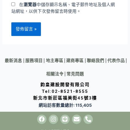
在
瀏覽器
中儲存顯示名稱、電子郵件地址及個人網
站網址，以供下次發佈留言時使用。
最新消息
服務項目
地主專區
建商專區
聯絡我們
代表作品
相關法令
常見問題
鈞皇建設開發有限公司
Tel:02-8521-8555
新北市新莊區福美街45號3樓
網站訪客數量總計: 115,405