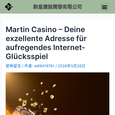
鈞皇建設開發有限公司
Martin Casino – Deine
exzellente Adresse für
aufregendes Internet-
Glücksspiel
發佈留言
/ 作者:
w89419761
/
2026年5月26日