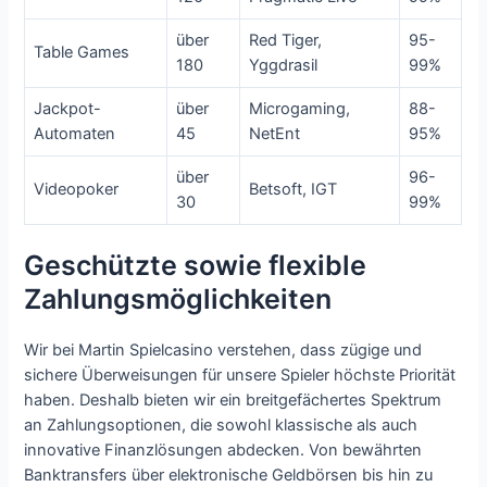
über
Red Tiger,
95-
Table Games
180
Yggdrasil
99%
Jackpot-
über
Microgaming,
88-
Automaten
45
NetEnt
95%
über
96-
Videopoker
Betsoft, IGT
30
99%
Geschützte sowie flexible
Zahlungsmöglichkeiten
Wir bei Martin Spielcasino verstehen, dass zügige und
sichere Überweisungen für unsere Spieler höchste Priorität
haben. Deshalb bieten wir ein breitgefächertes Spektrum
an Zahlungsoptionen, die sowohl klassische als auch
innovative Finanzlösungen abdecken. Von bewährten
Banktransfers über elektronische Geldbörsen bis hin zu