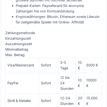
größere Summen mit höchster Sicherheit
Prepaid-Karten: Paysafecard für anonyme
Zahlungen frei von Kontoanbindung
Kryptowährungen: Bitcoin, Ethereum sowie Litecoin
für zeitgemäße Spieler mit Online- Affinität
Zahlungsmethode
Einzahlungszeit
Auszahlungszeit
Minimalbetrag
Max. Betrag
3-5
10
Visa/Mastercard
Sofort
5000 €
Tage
€
12 bis
10
10000
PayPal
Sofort
24
€
€
Stunden
12-24
20
15.000
Skrill & Neteller
Sofort
Stunden
€
€