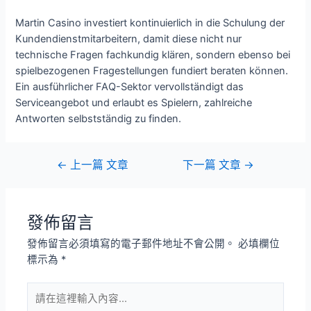
Martin Casino investiert kontinuierlich in die Schulung der
Kundendienstmitarbeitern, damit diese nicht nur
technische Fragen fachkundig klären, sondern ebenso bei
spielbezogenen Fragestellungen fundiert beraten können.
Ein ausführlicher FAQ-Sektor vervollständigt das
Serviceangebot und erlaubt es Spielern, zahlreiche
Antworten selbstständig zu finden.
←
上一篇 文章
下一篇 文章
→
發佈留言
發佈留言必須填寫的電子郵件地址不會公開。
必填欄位
標示為
*