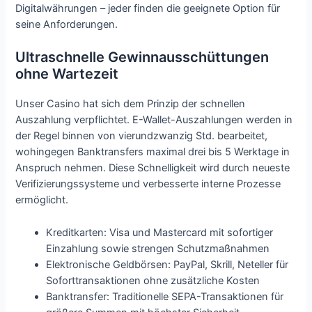
Digitalwährungen – jeder finden die geeignete Option für
seine Anforderungen.
Ultraschnelle Gewinnausschüttungen
ohne Wartezeit
Unser Casino hat sich dem Prinzip der schnellen
Auszahlung verpflichtet. E-Wallet-Auszahlungen werden in
der Regel binnen von vierundzwanzig Std. bearbeitet,
wohingegen Banktransfers maximal drei bis 5 Werktage in
Anspruch nehmen. Diese Schnelligkeit wird durch neueste
Verifizierungssysteme und verbesserte interne Prozesse
ermöglicht.
Kreditkarten: Visa und Mastercard mit sofortiger
Einzahlung sowie strengen Schutzmaßnahmen
Elektronische Geldbörsen: PayPal, Skrill, Neteller für
Soforttransaktionen ohne zusätzliche Kosten
Banktransfer: Traditionelle SEPA-Transaktionen für