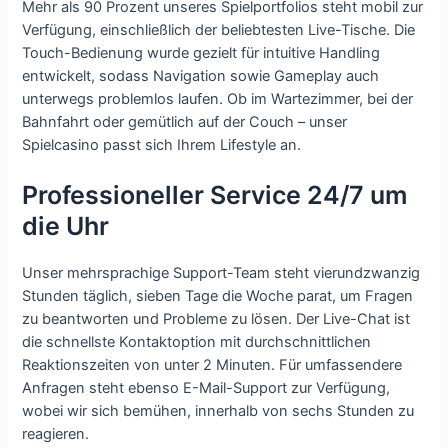
Mehr als 90 Prozent unseres Spielportfolios steht mobil zur
Verfügung, einschließlich der beliebtesten Live-Tische. Die
Touch-Bedienung wurde gezielt für intuitive Handling
entwickelt, sodass Navigation sowie Gameplay auch
unterwegs problemlos laufen. Ob im Wartezimmer, bei der
Bahnfahrt oder gemütlich auf der Couch – unser
Spielcasino passt sich Ihrem Lifestyle an.
Professioneller Service 24/7 um
die Uhr
Unser mehrsprachige Support-Team steht vierundzwanzig
Stunden täglich, sieben Tage die Woche parat, um Fragen
zu beantworten und Probleme zu lösen. Der Live-Chat ist
die schnellste Kontaktoption mit durchschnittlichen
Reaktionszeiten von unter 2 Minuten. Für umfassendere
Anfragen steht ebenso E-Mail-Support zur Verfügung,
wobei wir sich bemühen, innerhalb von sechs Stunden zu
reagieren.