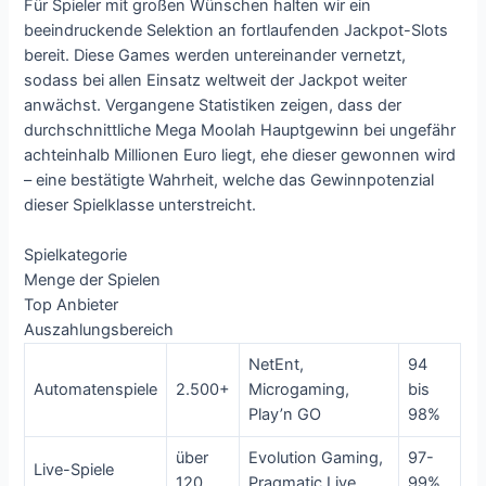
Für Spieler mit großen Wünschen halten wir ein
beeindruckende Selektion an fortlaufenden Jackpot-Slots
bereit. Diese Games werden untereinander vernetzt,
sodass bei allen Einsatz weltweit der Jackpot weiter
anwächst. Vergangene Statistiken zeigen, dass der
durchschnittliche Mega Moolah Hauptgewinn bei ungefähr
achteinhalb Millionen Euro liegt, ehe dieser gewonnen wird
– eine bestätigte Wahrheit, welche das Gewinnpotenzial
dieser Spielklasse unterstreicht.
Spielkategorie
Menge der Spielen
Top Anbieter
Auszahlungsbereich
NetEnt,
94
Automatenspiele
2.500+
Microgaming,
bis
Play’n GO
98%
über
Evolution Gaming,
97-
Live-Spiele
120
Pragmatic Live
99%