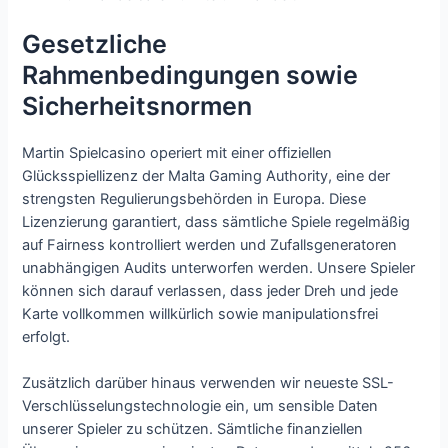
Gesetzliche
Rahmenbedingungen sowie
Sicherheitsnormen
Martin Spielcasino operiert mit einer offiziellen
Glücksspiellizenz der Malta Gaming Authority, eine der
strengsten Regulierungsbehörden in Europa. Diese
Lizenzierung garantiert, dass sämtliche Spiele regelmäßig
auf Fairness kontrolliert werden und Zufallsgeneratoren
unabhängigen Audits unterworfen werden. Unsere Spieler
können sich darauf verlassen, dass jeder Dreh und jede
Karte vollkommen willkürlich sowie manipulationsfrei
erfolgt.
Zusätzlich darüber hinaus verwenden wir neueste SSL-
Verschlüsselungstechnologie ein, um sensible Daten
unserer Spieler zu schützen. Sämtliche finanziellen