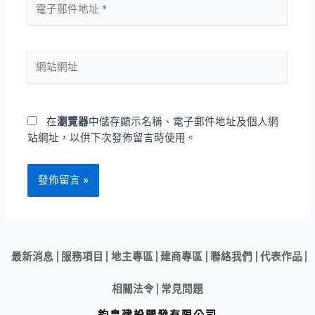
在
瀏覽器
中儲存顯示名稱、電子郵件地址及個人網
站網址，以供下次發佈留言時使用。
最新消息
服務項目
地主專區
建商專區
聯絡我們
代表作品
相關法令
常見問題