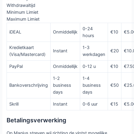
Withdrawaltijd
Minimum Limiet
Maximum Limiet
0-24
iDEAL
Onmiddellijk
€10
€5.0
hours
Kredietkaart
1-3
Instant
€20
€10.
(Visa/Mastercard)
werkdagen
PayPal
Onmiddellijk
0-12 u
€10
€7.5
1-2
1-4
Bankoverschrijving
business
business
€50
€25
days
days
Skrill
Instant
0-6 uur
€15
€5.0
Betalingsverwerking
Op Magius streven wij richting de vlotst mogelijke