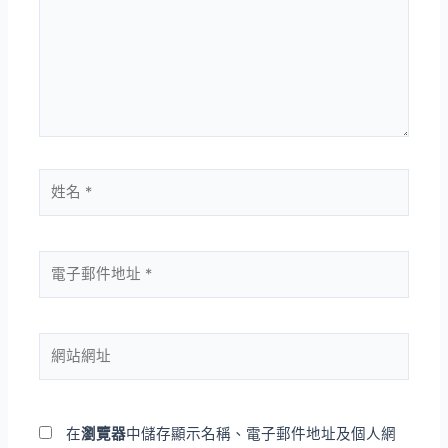
在
瀏覽器
中儲存顯示名稱、電子郵件地址及個人網