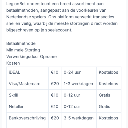
LegionBet ondersteunt een breed assortiment aan
betaalmethoden, aangepast aan de voorkeuren van
Nederlandse spelers. Ons platform verwerkt transacties
snel en veilig, waarbij de meeste stortingen direct worden
bijgeschreven op je speelaccount.
Betaalmethode
Minimale Storting
Verwerkingsduur Opname
Kosten
iDEAL
€10
0-24 uur
Kosteloos
Visa/Mastercard
€20
1-3 werkdagen
Kosteloos
Skrill
€10
0-12 uur
Gratis
Neteller
€10
0-12 uur
Gratis
Bankoverschrijving
€20
3-5 werkdagen
Kosteloos