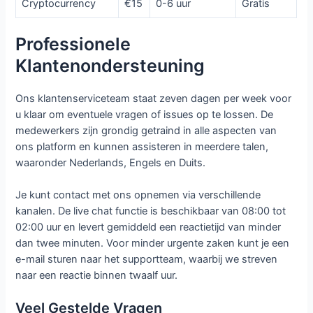
Cryptocurrency
€15
0-6 uur
Gratis
Professionele
Klantenondersteuning
Ons klantenserviceteam staat zeven dagen per week voor
u klaar om eventuele vragen of issues op te lossen. De
medewerkers zijn grondig getraind in alle aspecten van
ons platform en kunnen assisteren in meerdere talen,
waaronder Nederlands, Engels en Duits.
Je kunt contact met ons opnemen via verschillende
kanalen. De live chat functie is beschikbaar van 08:00 tot
02:00 uur en levert gemiddeld een reactietijd van minder
dan twee minuten. Voor minder urgente zaken kunt je een
e-mail sturen naar het supportteam, waarbij we streven
naar een reactie binnen twaalf uur.
Veel Gestelde Vragen