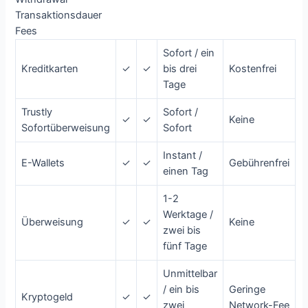
Transaktionsdauer
Fees
Sofort / ein
Kreditkarten
✓
✓
bis drei
Kostenfrei
Tage
Trustly
Sofort /
✓
✓
Keine
Sofortüberweisung
Sofort
Instant /
E-Wallets
✓
✓
Gebührenfrei
einen Tag
1-2
Werktage /
Überweisung
✓
✓
Keine
zwei bis
fünf Tage
Unmittelbar
/ ein bis
Geringe
Kryptogeld
✓
✓
zwei
Network-Fee