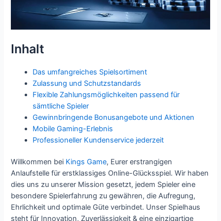
Inhalt
Das umfangreiches Spielsortiment
Zulassung und Schutzstandards
Flexible Zahlungsmöglichkeiten passend für
sämtliche Spieler
Gewinnbringende Bonusangebote und Aktionen
Mobile Gaming-Erlebnis
Professioneller Kundenservice jederzeit
Willkommen bei
Kings Game
, Eurer erstrangigen
Anlaufstelle für erstklassiges Online-Glücksspiel. Wir haben
dies uns zu unserer Mission gesetzt, jedem Spieler eine
besondere Spielerfahrung zu gewähren, die Aufregung,
Ehrlichkeit und optimale Güte verbindet. Unser Spielhaus
steht für Innovation, Zuverlässigkeit & eine einzigartige