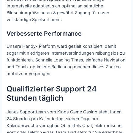
Internetseite adaptiert sich optimal an sämtliche
Bildschirmgröße heran & gewährt Zugang für unser
vollständige Spielsortiment.
Verbesserte Performance
Unsere Handy- Platform ward gezielt konzipiert, damit
sogar mit niedrigeren Internetverbindungen reibungslos zu
funktionieren. Schnelle Loading Times, einfache Navigation
und Touch-optimierte Bedienung machen dieses Zocken
mobil zum Vergnügen.
Qualifizierter Support 24
Stunden täglich
Jenes Supportteam vom Kings Game Casino steht Ihnen
24 Stunden pro Kalendertag, sieben Tage pro
Kalenderwoche verfügbar. Ob mittels Chat, elektronischer
Post oder Telefon – das Team sind stets für Sie erreichbar.