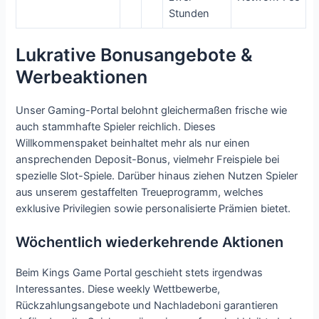
Stunden
Lukrative Bonusangebote &
Werbeaktionen
Unser Gaming-Portal belohnt gleichermaßen frische wie
auch stammhafte Spieler reichlich. Dieses
Willkommenspaket beinhaltet mehr als nur einen
ansprechenden Deposit-Bonus, vielmehr Freispiele bei
spezielle Slot-Spiele. Darüber hinaus ziehen Nutzen Spieler
aus unserem gestaffelten Treueprogramm, welches
exklusive Privilegien sowie personalisierte Prämien bietet.
Wöchentlich wiederkehrende Aktionen
Beim Kings Game Portal geschieht stets irgendwas
Interessantes. Diese weekly Wettbewerbe,
Rückzahlungsangebote und Nachladeboni garantieren