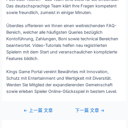
Das deutschsprachige Team klärt Ihre Fragen kompetent
sowie freundlich, zumeist in einiger Minuten.
Überdies offerieren wir Ihnen einen weitreichenden FAQ-
Bereich, welcher alle häufigsten Queries bezüglich
Kontoführung, Zahlungen, Boni sowie technical Bereichen
beantwortet. Video-Tutorials helfen neu registrierten
Spielern mit dem Start und veranschaulichen komplizierte
Features bildlich.
Kings Game Portal vereint Bewährtes mit Innovation,
Schutz mit Entertainment und Wertigkeit mit Diversität.
Werden Sie Mitglied der expandierenden Gemeinschaft
sowie erleben Spieler Online-Glücksspiel in bestem Level.
←
上一篇 文章
下一篇 文章
→