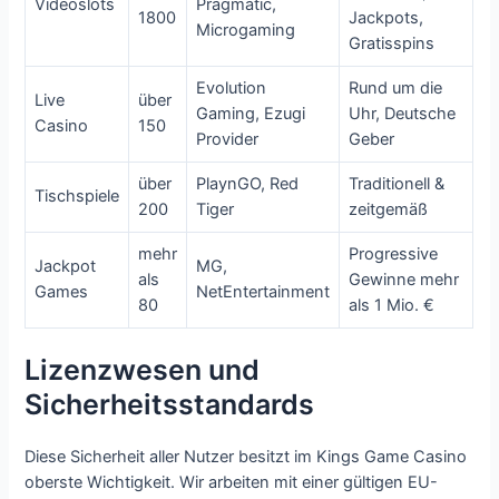
Videoslots
Pragmatic,
1800
Jackpots,
Microgaming
Gratisspins
Evolution
Rund um die
Live
über
Gaming, Ezugi
Uhr, Deutsche
Casino
150
Provider
Geber
über
PlaynGO, Red
Traditionell &
Tischspiele
200
Tiger
zeitgemäß
mehr
Progressive
Jackpot
MG,
als
Gewinne mehr
Games
NetEntertainment
80
als 1 Mio. €
Lizenzwesen und
Sicherheitsstandards
Diese Sicherheit aller Nutzer besitzt im Kings Game Casino
oberste Wichtigkeit. Wir arbeiten mit einer gültigen EU-