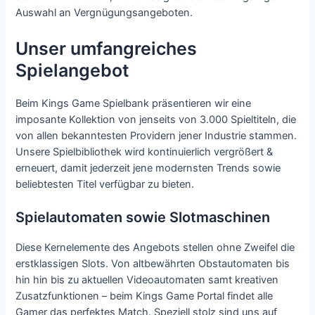
Auswahl an Vergnügungsangeboten.
Unser umfangreiches
Spielangebot
Beim Kings Game Spielbank präsentieren wir eine
imposante Kollektion von jenseits von 3.000 Spieltiteln, die
von allen bekanntesten Providern jener Industrie stammen.
Unsere Spielbibliothek wird kontinuierlich vergrößert &
erneuert, damit jederzeit jene modernsten Trends sowie
beliebtesten Titel verfügbar zu bieten.
Spielautomaten sowie Slotmaschinen
Diese Kernelemente des Angebots stellen ohne Zweifel die
erstklassigen Slots. Von altbewährten Obstautomaten bis
hin hin bis zu aktuellen Videoautomaten samt kreativen
Zusatzfunktionen – beim Kings Game Portal findet alle
Gamer das perfektes Match. Speziell stolz sind uns auf