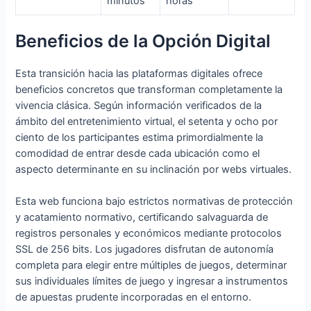
minutos
horas
Beneficios de la Opción Digital
Esta transición hacia las plataformas digitales ofrece
beneficios concretos que transforman completamente la
vivencia clásica. Según información verificados de la
ámbito del entretenimiento virtual, el setenta y ocho por
ciento de los participantes estima primordialmente la
comodidad de entrar desde cada ubicación como el
aspecto determinante en su inclinación por webs virtuales.
Esta web funciona bajo estrictos normativas de protección
y acatamiento normativo, certificando salvaguarda de
registros personales y económicos mediante protocolos
SSL de 256 bits. Los jugadores disfrutan de autonomía
completa para elegir entre múltiples de juegos, determinar
sus individuales límites de juego y ingresar a instrumentos
de apuestas prudente incorporadas en el entorno.