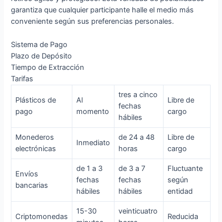
garantiza que cualquier participante halle el medio más
conveniente según sus preferencias personales.
Sistema de Pago
Plazo de Depósito
Tiempo de Extracción
Tarifas
tres a cinco
Plásticos de
Al
Libre de
fechas
pago
momento
cargo
hábiles
Monederos
de 24 a 48
Libre de
Inmediato
electrónicas
horas
cargo
de 1 a 3
de 3 a 7
Fluctuante
Envíos
fechas
fechas
según
bancarias
hábiles
hábiles
entidad
15-30
veinticuatro
Criptomonedas
Reducida