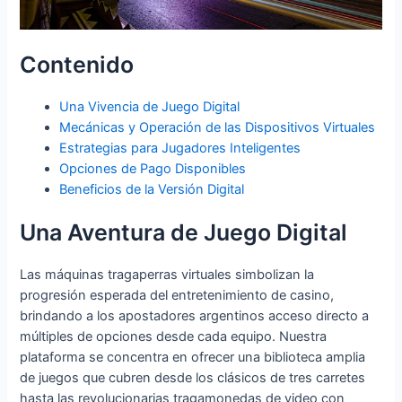
Contenido
Una Vivencia de Juego Digital
Mecánicas y Operación de las Dispositivos Virtuales
Estrategias para Jugadores Inteligentes
Opciones de Pago Disponibles
Beneficios de la Versión Digital
Una Aventura de Juego Digital
Las máquinas tragaperras virtuales simbolizan la
progresión esperada del entretenimiento de casino,
brindando a los apostadores argentinos acceso directo a
múltiples de opciones desde cada equipo. Nuestra
plataforma se concentra en ofrecer una biblioteca amplia
de juegos que cubren desde los clásicos de tres carretes
hasta las revolucionarias tragamonedas de video con