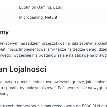
Evolution Gaming, Ezugi
Microgaming, NetEnt
rmy
pleksowym narzędziem przeszukiwania, jaki zapewnia klie
olatilności. Implementowaliśmy także narzędzie demo, dz
wego, wcześniej niż postanowisz się na zabawę na prawd
n Lojalności
, czego docenia jednakowo świeżych graczy, jak i stałyc
 oto sposób, by maksymalizować Państwa szanse na wygra
sady.
 trzech depozytów z sumaryczną kwotą do 5000 PLN a t