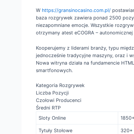
W
https://gransinocasino.com.pl/
postawiam
baza rozgrywek zawiera ponad 2500 pozycj
niezapomniane emocje. Wszystkie rozgrywk
otrzymany atest eCOGRA – autonomicznej je
Kooperujemy z liderami branży, typu międ
jednocześnie tradycyjne maszyny, oraz i w
Nowa witryna działa na fundamencie HTML5
smartfonowych.
Kategoria Rozgrywek
Liczba Pozycji
Czołowi Producenci
Średni RTP
Sloty Online
1850
Tytuły Stołowe
320+