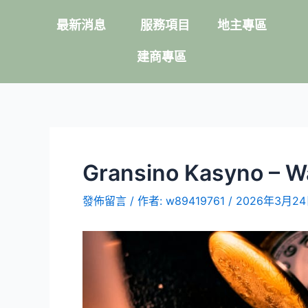
最新消息
服務項目
地主專區
建商專區
Gransino Kasyno – W
發佈留言
/ 作者:
w89419761
/
2026年3月2