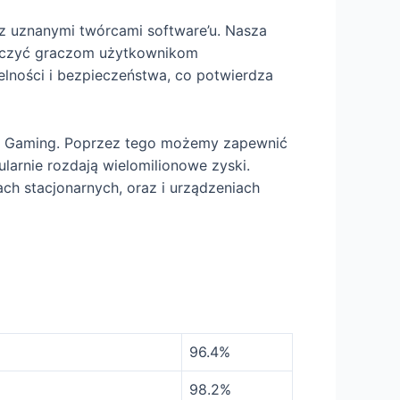
z uznanymi twórcami software’u. Nasza
tarczyć graczom użytkownikom
lności i bezpieczeństwa, co potwierdza
ion Gaming. Poprzez tego możemy zapewnić
larnie rozdają wielomilionowe zyski.
h stacjonarnych, oraz i urządzeniach
96.4%
98.2%