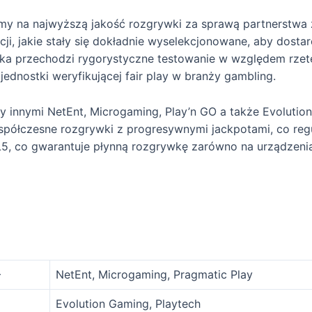
y na najwyższą jakość rozgrywki za sprawą partnerstwa 
i, jakie stały się dokładnie wyselekcjonowane, aby dos
a przechodzi rygorystyczne testowanie w względem rzete
dnostki weryfikującej fair play w branży gambling.
zy innymi NetEnt, Microgaming, Play’n GO a także Evolut
spółczesne rozgrywki z progresywnymi jackpotami, co regu
, co gwarantuje płynną rozgrywkę zarówno na urządzeniac
+
NetEnt, Microgaming, Pragmatic Play
Evolution Gaming, Playtech