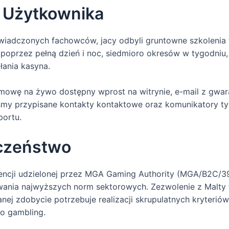
 Użytkownika
iadczonych fachowców, jacy odbyli gruntowne szkolenia w
 poprzez pełną dzień i noc, siedmioro okresów w tygodniu
łania kasyna.
zmowę na żywo dostępny wprost na witrynie, e-mail z gwar
śmy przypisane kontakty kontaktowe oraz komunikatory ty
portu.
eczeństwo
cencji udzielonej przez MGA Gaming Authority (MGA/B2C/3
ania najwyższych norm sektorowych. Zezwolenie z Malty 
nej zdobycie potrzebuje realizacji skrupulatnych kryterió
o gambling.