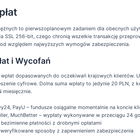
płat
niężnych to pierwszoplanowym zadaniem dla obecnych uży
a SSL 256-bit, czego chronią wszelkie transakcję przep
e pod względem najwyższych wymogów zabezpieczenia.
at i Wycofań
 wpłat dopasowanych do oczekiwań krajowych klientów. 
kieszenie cyfrowe. Dolna suma wpłaty to jedynie 20 PLN, z 
 miesięcznie.
wy24, PayU – fundusze osiągalne momentalnie na koncie kli
teller, MuchBetter – wypłaty wykonywane w przeciągu 24 g
– bezimienne płatności z drobnymi opłatami
 zweryfikowane sposoby z zapewnieniem zabezpieczenia