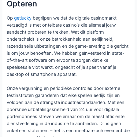
Opteren
Op
getlucky
begrijpen we dat de digitale casinomarkt
verzadigd is met ontelbare casino’s die allemaal jouw
aandacht proberen te trekken. Wat dit platform
onderscheidt is onze betrokkenheid aan eerlijkheid,
razendsnelle uitbetalingen en de game-ervaring die gericht
is om jouw behoeften. We hebben geïnvesteerd in state-
of-the-art software om ervoor te zorgen dat elke
speelsessie vlot werkt, ongeacht of je speelt vanaf je
desktop of smartphone apparaat.
Onze vergunning en periodieke controles door externe
testinstituten garanderen dat elke spellen eerlijk zijn en
voldoen aan de strengste industriestandaarden. Met een
doorsnee uitbetalingssnelheid van 24 uur voor digitale
portemonnees streven we ernaar om de meest efficiënte
dienstverlening in de industrie te aanbieden. Dit is geen
enkel een statement – het is een meetbare achievement die