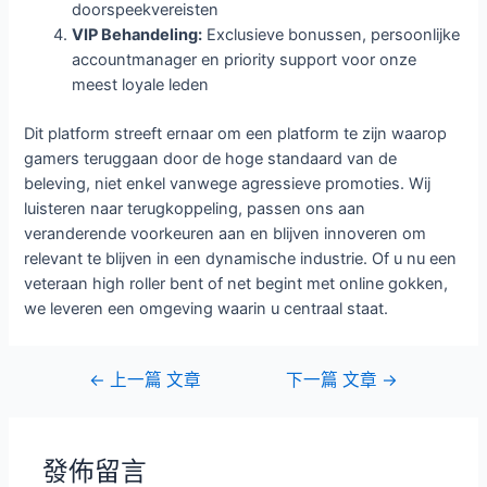
doorspeekvereisten
VIP Behandeling:
Exclusieve bonussen, persoonlijke
accountmanager en priority support voor onze
meest loyale leden
Dit platform streeft ernaar om een platform te zijn waarop
gamers teruggaan door de hoge standaard van de
beleving, niet enkel vanwege agressieve promoties. Wij
luisteren naar terugkoppeling, passen ons aan
veranderende voorkeuren aan en blijven innoveren om
relevant te blijven in een dynamische industrie. Of u nu een
veteraan high roller bent of net begint met online gokken,
we leveren een omgeving waarin u centraal staat.
←
上一篇 文章
下一篇 文章
→
發佈留言