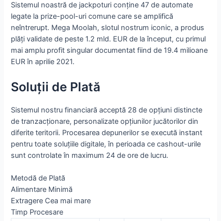
Sistemul noastră de jackpoturi conține 47 de automate
legate la prize-pool-uri comune care se amplifică
neîntrerupt. Mega Moolah, slotul nostrum iconic, a produs
plăți validate de peste 1.2 mld. EUR de la început, cu primul
mai amplu profit singular documentat fiind de 19.4 milioane
EUR în aprilie 2021.
Soluții de Plată
Sistemul nostru financiară acceptă 28 de opțiuni distincte
de tranzacționare, personalizate opțiunilor jucătorilor din
diferite teritorii. Procesarea depunerilor se execută instant
pentru toate soluțiile digitale, în perioada ce cashout-urile
sunt controlate în maximum 24 de ore de lucru.
Metodă de Plată
Alimentare Minimă
Extragere Cea mai mare
Timp Procesare