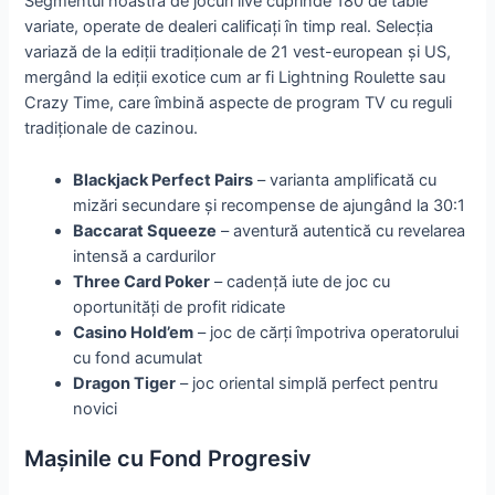
Segmentul noastră de jocuri live cuprinde 180 de table
variate, operate de dealeri calificați în timp real. Selecția
variază de la ediții tradiționale de 21 vest-european și US,
mergând la ediții exotice cum ar fi Lightning Roulette sau
Crazy Time, care îmbină aspecte de program TV cu reguli
tradiționale de cazinou.
Blackjack Perfect Pairs
– varianta amplificată cu
mizări secundare și recompense de ajungând la 30:1
Baccarat Squeeze
– aventură autentică cu revelarea
intensă a cardurilor
Three Card Poker
– cadență iute de joc cu
oportunități de profit ridicate
Casino Hold’em
– joc de cărți împotriva operatorului
cu fond acumulat
Dragon Tiger
– joc oriental simplă perfect pentru
novici
Mașinile cu Fond Progresiv