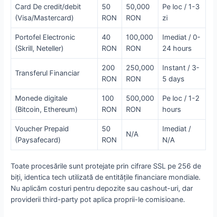
Card De credit/debit
50
50,000
Pe loc / 1-3
(Visa/Mastercard)
RON
RON
zi
Portofel Electronic
40
100,000
Imediat / 0-
(Skrill, Neteller)
RON
RON
24 hours
200
250,000
Instant / 3-
Transferul Financiar
RON
RON
5 days
Monede digitale
100
500,000
Pe loc / 1-2
(Bitcoin, Ethereum)
RON
RON
hours
Voucher Prepaid
50
Imediat /
N/A
(Paysafecard)
RON
N/A
Toate procesările sunt protejate prin cifrare SSL pe 256 de
biți, identica tech utilizată de entitățile financiare mondiale.
Nu aplicăm costuri pentru depozite sau cashout-uri, dar
providerii third-party pot aplica proprii-le comisioane.