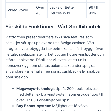
Över
Jacks or Better,
96 till
Video Poker
45
Deuces Wild
99%
Särskilda Funktioner i Vårt Spelbibliotek
Plattformen presenterar flera exklusiva features som
särskiljer vår spelupplevelse från övriga casinon. Vårt
progressivt uppbyggda jackpotmekanism är inbyggd över
flertalet spelautomater, vilket bygger högre vinstpotter och
större upplevelse. Därtill har vi utvecklat ett unikt
bonusverktyg som startas automatiskt under spel, där
användare kan erhålla free spins, cashback eller snabba
bonusbelopp.
Megaways-teknologi:
Uppåt 200 spelupplevelser
med detta flexibla vinstsystem som erbjuder upp till
över 117 000 vinstlinjer per spin
Buy Bonus-system:
Möjlighet att förvärva