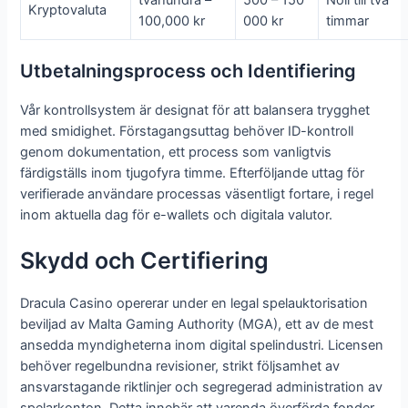
Kryptovaluta
100,000 kr
000 kr
timmar
Utbetalningsprocess och Identifiering
Vår kontrollsystem är designat för att balansera trygghet
med smidighet. Förstagangsuttag behöver ID-kontroll
genom dokumentation, ett process som vanligtvis
färdigställs inom tjugofyra timme. Efterföljande uttag för
verifierade användare processas väsentligt fortare, i regel
inom aktuella dag för e-wallets och digitala valutor.
Skydd och Certifiering
Dracula Casino opererar under en legal spelauktorisation
beviljad av Malta Gaming Authority (MGA), ett av de mest
ansedda myndigheterna inom digital spelindustri. Licensen
behöver regelbundna revisioner, strikt följsamhet av
ansvarstagande riktlinjer och segregerad administration av