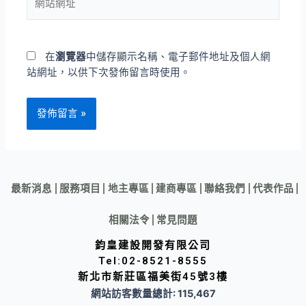
在
瀏覽器
中儲存顯示名稱、電子郵件地址及個人網
站網址，以供下次發佈留言時使用。
最新消息
服務項目
地主專區
建商專區
聯絡我們
代表作品
相關法令
常見問題
鈞皇建設開發有限公司
Tel:02-8521-8555
新北市新莊區福美街45號3樓
網站訪客數量總計: 115,467