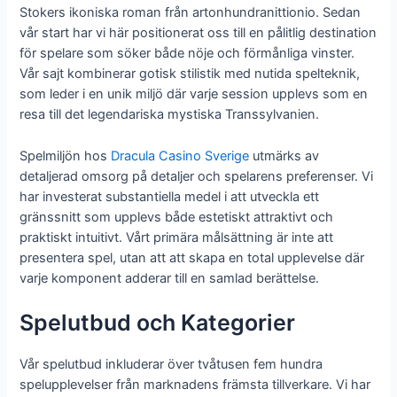
Stokers ikoniska roman från artonhundranittionio. Sedan
vår start har vi här positionerat oss till en pålitlig destination
för spelare som söker både nöje och förmånliga vinster.
Vår sajt kombinerar gotisk stilistik med nutida spelteknik,
som leder i en unik miljö där varje session upplevs som en
resa till det legendariska mystiska Transsylvanien.
Spelmiljön hos
Dracula Casino Sverige
utmärks av
detaljerad omsorg på detaljer och spelarens preferenser. Vi
har investerat substantiella medel i att utveckla ett
gränssnitt som upplevs både estetiskt attraktivt och
praktiskt intuitivt. Vårt primära målsättning är inte att
presentera spel, utan att att skapa en total upplevelse där
varje komponent adderar till en samlad berättelse.
Spelutbud och Kategorier
Vår spelutbud inkluderar över tvåtusen fem hundra
spelupplevelser från marknadens främsta tillverkare. Vi har