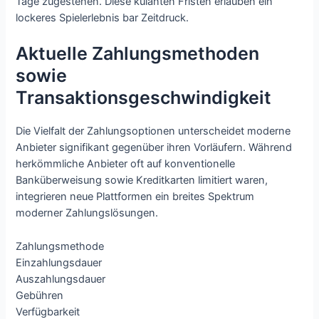
Tage zugestehen. Diese kulanten Fristen erlauben ein
lockeres Spielerlebnis bar Zeitdruck.
Aktuelle Zahlungsmethoden
sowie
Transaktionsgeschwindigkeit
Die Vielfalt der Zahlungsoptionen unterscheidet moderne
Anbieter signifikant gegenüber ihren Vorläufern. Während
herkömmliche Anbieter oft auf konventionelle
Banküberweisung sowie Kreditkarten limitiert waren,
integrieren neue Plattformen ein breites Spektrum
moderner Zahlungslösungen.
Zahlungsmethode
Einzahlungsdauer
Auszahlungsdauer
Gebühren
Verfügbarkeit