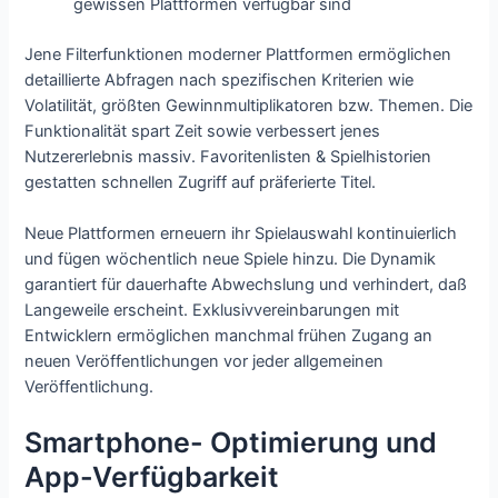
gewissen Plattformen verfügbar sind
Jene Filterfunktionen moderner Plattformen ermöglichen
detaillierte Abfragen nach spezifischen Kriterien wie
Volatilität, größten Gewinnmultiplikatoren bzw. Themen. Die
Funktionalität spart Zeit sowie verbessert jenes
Nutzererlebnis massiv. Favoritenlisten & Spielhistorien
gestatten schnellen Zugriff auf präferierte Titel.
Neue Plattformen erneuern ihr Spielauswahl kontinuierlich
und fügen wöchentlich neue Spiele hinzu. Die Dynamik
garantiert für dauerhafte Abwechslung und verhindert, daß
Langeweile erscheint. Exklusivvereinbarungen mit
Entwicklern ermöglichen manchmal frühen Zugang an
neuen Veröffentlichungen vor jeder allgemeinen
Veröffentlichung.
Smartphone- Optimierung und
App-Verfügbarkeit