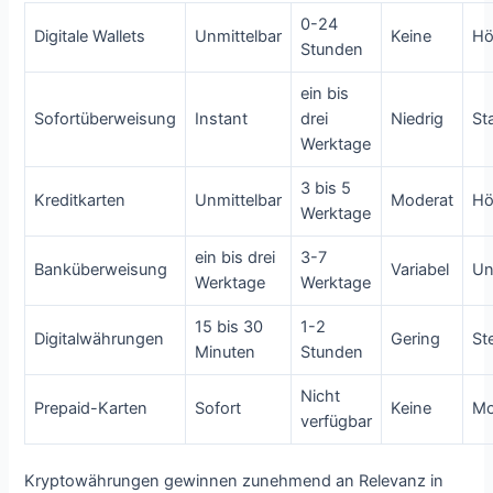
0-24
Digitale Wallets
Unmittelbar
Keine
Hö
Stunden
ein bis
Sofortüberweisung
Instant
drei
Niedrig
St
Werktage
3 bis 5
Kreditkarten
Unmittelbar
Moderat
Hö
Werktage
ein bis drei
3-7
Banküberweisung
Variabel
Un
Werktage
Werktage
15 bis 30
1-2
Digitalwährungen
Gering
St
Minuten
Stunden
Nicht
Prepaid-Karten
Sofort
Keine
Mo
verfügbar
Kryptowährungen gewinnen zunehmend an Relevanz in