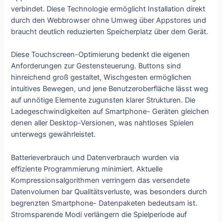
verbindet. Diese Technologie ermöglicht Installation direkt
durch den Webbrowser ohne Umweg über Appstores und
braucht deutlich reduzierten Speicherplatz über dem Gerät.
Diese Touchscreen-Optimierung bedenkt die eigenen
Anforderungen zur Gestensteuerung. Buttons sind
hinreichend groß gestaltet, Wischgesten ermöglichen
intuitives Bewegen, und jene Benutzeroberfläche lässt weg
auf unnötige Elemente zugunsten klarer Strukturen. Die
Ladegeschwindigkeiten auf Smartphone- Geräten gleichen
denen aller Desktop-Versionen, was nahtloses Spielen
unterwegs gewährleistet.
Batterieverbrauch und Datenverbrauch wurden via
effiziente Programmierung minimiert. Aktuelle
Kompressionsalgorithmen verringern das versendete
Datenvolumen bar Qualitätsverluste, was besonders durch
begrenzten Smartphone- Datenpaketen bedeutsam ist.
Stromsparende Modi verlängern die Spielperiode auf