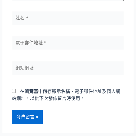
在
瀏覽器
中儲存顯示名稱、電子郵件地址及個人網
站網址，以供下次發佈留言時使用。