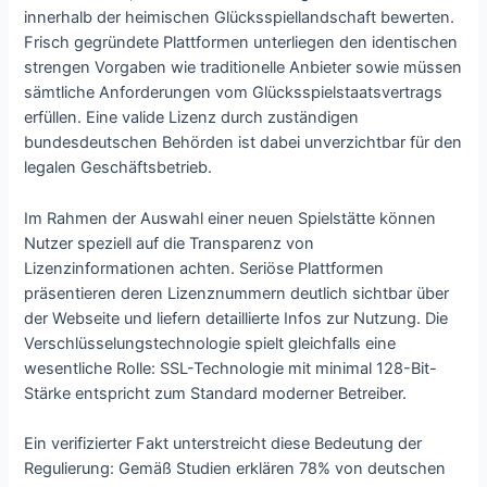
innerhalb der heimischen Glücksspiellandschaft bewerten.
Frisch gegründete Plattformen unterliegen den identischen
strengen Vorgaben wie traditionelle Anbieter sowie müssen
sämtliche Anforderungen vom Glücksspielstaatsvertrags
erfüllen. Eine valide Lizenz durch zuständigen
bundesdeutschen Behörden ist dabei unverzichtbar für den
legalen Geschäftsbetrieb.
Im Rahmen der Auswahl einer neuen Spielstätte können
Nutzer speziell auf die Transparenz von
Lizenzinformationen achten. Seriöse Plattformen
präsentieren deren Lizenznummern deutlich sichtbar über
der Webseite und liefern detaillierte Infos zur Nutzung. Die
Verschlüsselungstechnologie spielt gleichfalls eine
wesentliche Rolle: SSL-Technologie mit minimal 128-Bit-
Stärke entspricht zum Standard moderner Betreiber.
Ein verifizierter Fakt unterstreicht diese Bedeutung der
Regulierung: Gemäß Studien erklären 78% von deutschen