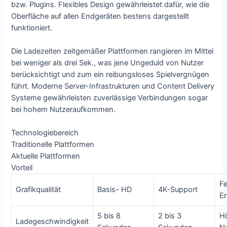
bzw. Plugins. Flexibles Design gewährleistet dafür, wie die
Oberfläche auf allen Endgeräten bestens dargestellt
funktioniert.
Die Ladezeiten zeitgemäßer Plattformen rangieren im Mittel
bei weniger als drei Sek., was jene Ungeduld von Nutzer
berücksichtigt und zum ein reibungsloses Spielvergnügen
führt. Moderne Server-Infrastrukturen und Content Delivery
Systeme gewährleisten zuverlässige Verbindungen sogar
bei hohem Nutzeraufkommen.
Technologiebereich
Traditionelle Plattformen
Aktuelle Plattformen
Vorteil
F
Grafikqualität
Basis- HD
4K-Support
Er
5 bis 8
2 bis 3
H
Ladegeschwindigkeit