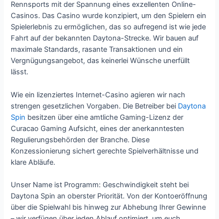
Rennsports mit der Spannung eines exzellenten Online-
Casinos. Das Casino wurde konzipiert, um den Spielern ein
Spielerlebnis zu ermöglichen, das so aufregend ist wie jede
Fahrt auf der bekannten Daytona-Strecke. Wir bauen auf
maximale Standards, rasante Transaktionen und ein
Vergnügungsangebot, das keinerlei Wünsche unerfüllt
lässt.
Wie ein lizenziertes Internet-Casino agieren wir nach
strengen gesetzlichen Vorgaben. Die Betreiber bei
Daytona
Spin
besitzen über eine amtliche Gaming-Lizenz der
Curacao Gaming Aufsicht, eines der anerkanntesten
Regulierungsbehörden der Branche. Diese
Konzessionierung sichert gerechte Spielverhältnisse und
klare Abläufe.
Unser Name ist Programm: Geschwindigkeit steht bei
Daytona Spin an oberster Priorität. Von der Kontoeröffnung
über die Spielwahl bis hinweg zur Abhebung Ihrer Gewinne
– wir verfügen über jeden Ablauf optimiert, um euch