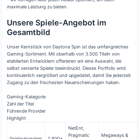
maximale Leistung zu bieten.
Unsere Spiele-Angebot im
Gesamtbild
Unser Kernstück von Daytona Spin ist das umfangreiches
Gaming-Sortiment. Mit oberhalb von 3.500 Titeln von
etablierten Entwicklern offerieren wir eine Auswahl, die
selbst versierte Spieler beeindruckt. Dieses Portfolio wird
kontinuierlich vergrößert und upgedatet, damit Sie jederzeit
Zugang zu den frischesten Neuerscheinungen haben.
Gaming-Kategorie
Zahl der Titel
Führende Provider
Highlight
NetEnt,
Pragmatic
Megaways &
Spielautomaten
2.800+