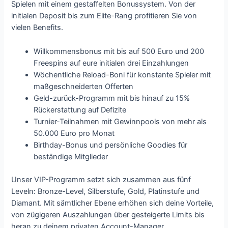
Spielen mit einem gestaffelten Bonussystem. Von der
initialen Deposit bis zum Elite-Rang profitieren Sie von
vielen Benefits.
Willkommensbonus mit bis auf 500 Euro und 200
Freespins auf eure initialen drei Einzahlungen
Wöchentliche Reload-Boni für konstante Spieler mit
maßgeschneiderten Offerten
Geld-zurück-Programm mit bis hinauf zu 15%
Rückerstattung auf Defizite
Turnier-Teilnahmen mit Gewinnpools von mehr als
50.000 Euro pro Monat
Birthday-Bonus und persönliche Goodies für
beständige Mitglieder
Unser VIP-Programm setzt sich zusammen aus fünf
Leveln: Bronze-Level, Silberstufe, Gold, Platinstufe und
Diamant. Mit sämtlicher Ebene erhöhen sich deine Vorteile,
von zügigeren Auszahlungen über gesteigerte Limits bis
heran zu deinem privaten Account-Manager.