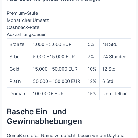
Premium-Stufe
Monatlicher Umsatz
Cashback-Rate
Auszahlungsdauer
Bronze
1.000 – 5.000 EUR
5%
48 Std.
Silber
5.000 – 15.000 EUR
7%
24 Stunden
Gold
15.000 – 50.000 EUR
10%
12 Std.
Platin
50.000 – 100.000 EUR
12%
6 Std.
Diamant
100.000+ EUR
15%
Unmittelbar
Rasche Ein- und
Gewinnabhebungen
Gemäß unseres Name verspricht, bauen wir bei Daytona