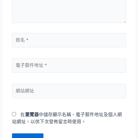
在
瀏覽器
中儲存顯示名稱、電子郵件地址及個人網
站網址，以供下次發佈留言時使用。