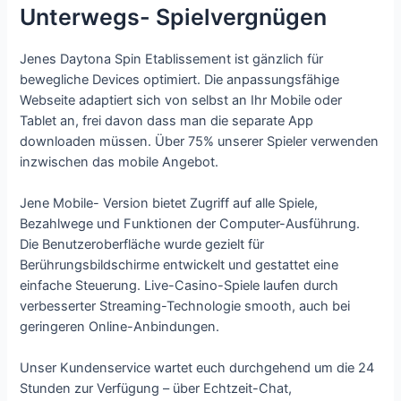
Unterwegs- Spielvergnügen
Jenes Daytona Spin Etablissement ist gänzlich für
bewegliche Devices optimiert. Die anpassungsfähige
Webseite adaptiert sich von selbst an Ihr Mobile oder
Tablet an, frei davon dass man die separate App
downloaden müssen. Über 75% unserer Spieler verwenden
inzwischen das mobile Angebot.
Jene Mobile- Version bietet Zugriff auf alle Spiele,
Bezahlwege und Funktionen der Computer-Ausführung.
Die Benutzeroberfläche wurde gezielt für
Berührungsbildschirme entwickelt und gestattet eine
einfache Steuerung. Live-Casino-Spiele laufen durch
verbesserter Streaming-Technologie smooth, auch bei
geringeren Online-Anbindungen.
Unser Kundenservice wartet euch durchgehend um die 24
Stunden zur Verfügung – über Echtzeit-Chat,