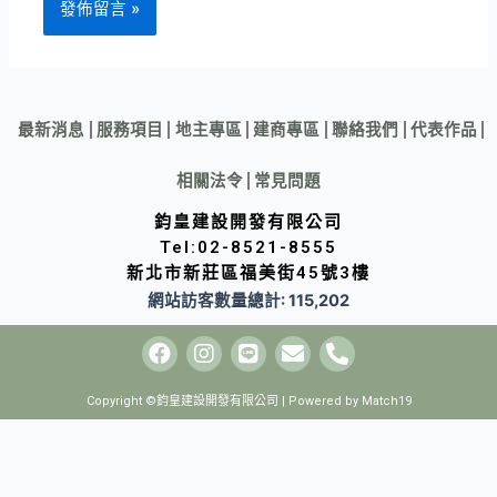
最新消息
服務項目
地主專區
建商專區
聯絡我們
代表作品
相關法令
常見問題
鈞皇建設開發有限公司
Tel:02-8521-8555
新北市新莊區福美街45號3樓
網站訪客數量總計: 115,202
Copyright ©鈞皇建設開發有限公司 | Powered by
Match19