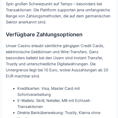
Spin großen Schwerpunkt auf Tempo – besonders bei
Transaktionen. Die Plattform supporten jene umfangreiche
Range von Zahlungsmethoden, die auf dem germanischen
Sektor anerkannt sind.
Verfügbare Zahlungsoptionen
Unser Casino erlaubt sämtliche gängigen Credit Cards,
elektronische Geldbörsen und Wire-Transfers. Ganz
besonders beliebt bei den Usern sind Instant Transfer,
Trustly und unterschiedliche Digitalwährungen. Die
Untergrenze liegt bei 10 Euro, wobei Auszahlungen ab 20
EUR machbar sind.
Kreditkarten: Visa, Master Card mit
Sofortverarbeitung
E-Wallets: Skrill, Neteller, MB mit Echtzeit-
Transaktionen
Direkte Banküberweisung: Trustly, Klarna ohne