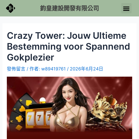
鈞皇建設開發有限公司
Crazy Tower: Jouw Ultieme
Bestemming voor Spannend
Gokplezier
發佈留言
/ 作者:
w89419761
/
2026年6月24日