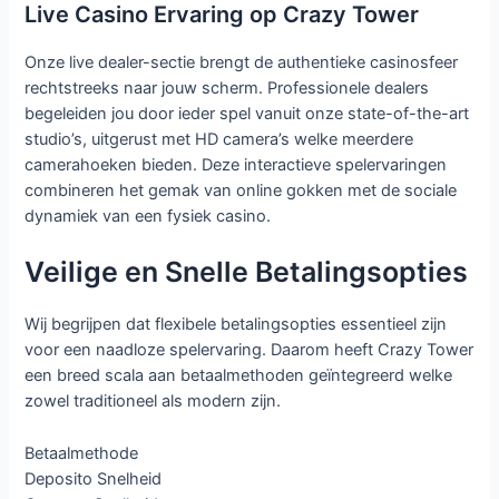
Live Casino Ervaring op Crazy Tower
Onze live dealer-sectie brengt de authentieke casinosfeer
rechtstreeks naar jouw scherm. Professionele dealers
begeleiden jou door ieder spel vanuit onze state-of-the-art
studio’s, uitgerust met HD camera’s welke meerdere
camerahoeken bieden. Deze interactieve spelervaringen
combineren het gemak van online gokken met de sociale
dynamiek van een fysiek casino.
Veilige en Snelle Betalingsopties
Wij begrijpen dat flexibele betalingsopties essentieel zijn
voor een naadloze spelervaring. Daarom heeft Crazy Tower
een breed scala aan betaalmethoden geïntegreerd welke
zowel traditioneel als modern zijn.
Betaalmethode
Deposito Snelheid