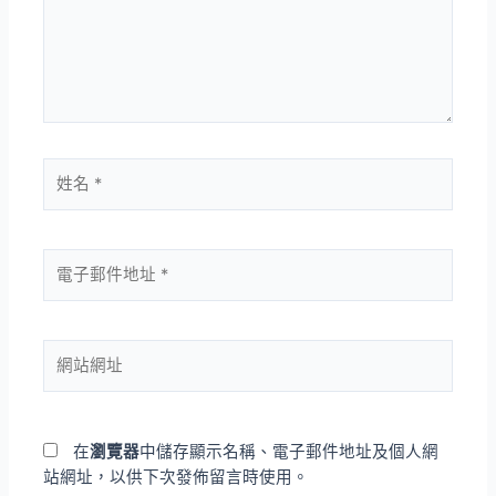
在
瀏覽器
中儲存顯示名稱、電子郵件地址及個人網
站網址，以供下次發佈留言時使用。