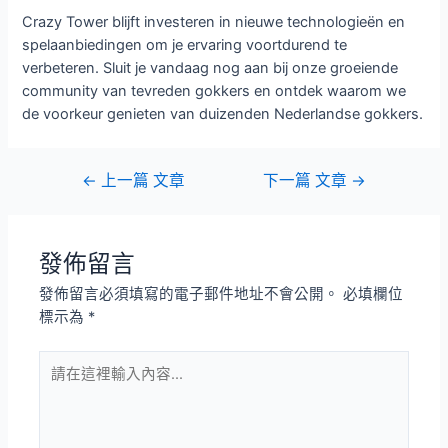
Crazy Tower blijft investeren in nieuwe technologieën en
spelaanbiedingen om je ervaring voortdurend te
verbeteren. Sluit je vandaag nog aan bij onze groeiende
community van tevreden gokkers en ontdek waarom we
de voorkeur genieten van duizenden Nederlandse gokkers.
←
上一篇 文章
下一篇 文章
→
發佈留言
發佈留言必須填寫的電子郵件地址不會公開。
必填欄位
標示為
*