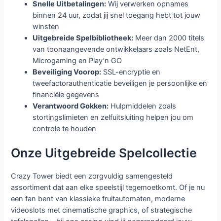
Snelle Uitbetalingen:
Wij verwerken opnames
binnen 24 uur, zodat jij snel toegang hebt tot jouw
winsten
Uitgebreide Spelbibliotheek:
Meer dan 2000 titels
van toonaangevende ontwikkelaars zoals NetEnt,
Microgaming en Play’n GO
Beveiliging Voorop:
SSL-encryptie en
tweefactorauthenticatie beveiligen je persoonlijke en
financiële gegevens
Verantwoord Gokken:
Hulpmiddelen zoals
stortingslimieten en zelfuitsluiting helpen jou om
controle te houden
Onze Uitgebreide Spelcollectie
Crazy Tower biedt een zorgvuldig samengesteld
assortiment dat aan elke speelstijl tegemoetkomt. Of je nu
een fan bent van klassieke fruitautomaten, moderne
videoslots met cinematische graphics, of strategische