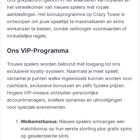
het verwelkomen van nieuwe spelers met royale
aanbiedingen. Het bonusprogramma op Crazy Tower is
ontworpen om jouw speeltijd te maximaliseren en extra
winkansen te bieden, zonder verborgen voorwaarden of
onduidelijke regels.
Ons VIP-Programma
Trouwe spelers worden beloond met toegang tot ons
exclusieve loyalty-systeem. Naarmate je meer speelt,
verzamel je punten welke ingewisseld kunnen worden voor
cashback, exclusieve bonussen en zelfs fysieke prijzen.
Hogere VIP-niveaus ontsluiten persoonlijke
accountmanagers, snellere opnames en uitnodigingen
voor speciale evenementen.
Welkomstbonus:
Nieuwe spelers ontvangen een
matchbonus op hun eerste storting plus gratis spins
op geselecteerde slots