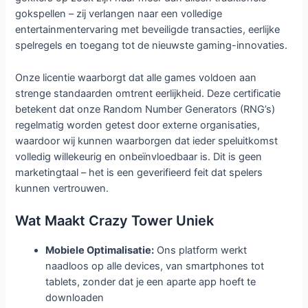
gokspellen – zij verlangen naar een volledige
entertainmentervaring met beveiligde transacties, eerlijke
spelregels en toegang tot de nieuwste gaming-innovaties.
Onze licentie waarborgt dat alle games voldoen aan
strenge standaarden omtrent eerlijkheid. Deze certificatie
betekent dat onze Random Number Generators (RNG’s)
regelmatig worden getest door externe organisaties,
waardoor wij kunnen waarborgen dat ieder speluitkomst
volledig willekeurig en onbeïnvloedbaar is. Dit is geen
marketingtaal – het is een geverifieerd feit dat spelers
kunnen vertrouwen.
Wat Maakt Crazy Tower Uniek
Mobiele Optimalisatie:
Ons platform werkt
naadloos op alle devices, van smartphones tot
tablets, zonder dat je een aparte app hoeft te
downloaden