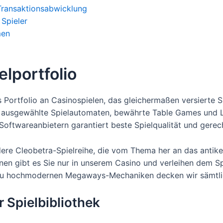
ransaktionsabwicklung
Spieler
men
elportfolio
 Portfolio an Casinospielen, das gleichermaßen versierte S
g ausgewählte Spielautomaten, bewährte Table Games und L
Softwareanbietern garantiert beste Spielqualität und gere
ere Cleobetra-Spielreihe, die vom Thema her an das antike 
nen gibt es Sie nur in unserem Casino und verleihen dem Sp
 zu hochmodernen Megaways-Mechaniken decken wir sämtl
 Spielbibliothek