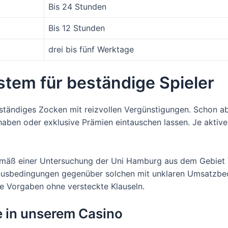
Bis 24 Stunden
Bis 12 Stunden
drei bis fünf Werktage
tem für beständige Spieler
tändiges Zocken mit reizvollen Vergünstigungen. Schon ab
haben oder exklusive Prämien eintauschen lassen. Je aktiver
 Gemäß einer Untersuchung der Uni Hamburg aus dem Gebie
Bonusbedingungen gegenüber solchen mit unklaren Umsatzbe
he Vorgaben ohne versteckte Klauseln.
 in unserem Casino