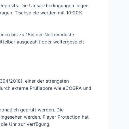
i Deposits. Die Umsatzbedingungen liegen
ragen. Tischspiele werden mit 10-20%
enen bis zu 15% der Nettoverluste
telbar ausgezahlt oder weitergespielt
394/2018), einer der strengsten
g durch externe Prüflabore wie eCOGRA und
onatlich geprüft werden. Die
eingesehen werden. Player Protection hat
 die Uhr zur Verfügung.