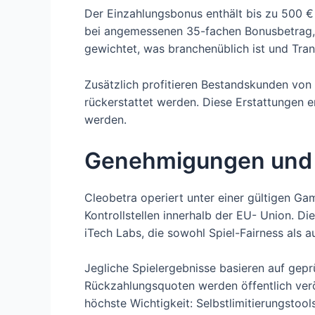
Der Einzahlungsbonus enthält bis zu 500 € 
bei angemessenen 35-fachen Bonusbetrag, 
gewichtet, was branchenüblich ist und Tran
Zusätzlich profitieren Bestandskunden von
rückerstattet werden. Diese Erstattungen 
werden.
Genehmigungen und 
Cleobetra operiert unter einer gültigen G
Kontrollstellen innerhalb der EU- Union. D
iTech Labs, die sowohl Spiel-Fairness als 
Jegliche Spielergebnisse basieren auf ge
Rückzahlungsquoten werden öffentlich veröf
höchste Wichtigkeit: Selbstlimitierungstoo