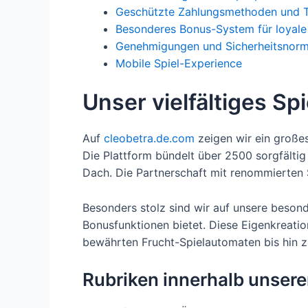
Geschützte Zahlungsmethoden und T
Besonderes Bonus-System für loyale 
Genehmigungen und Sicherheitsnor
Mobile Spiel-Experience
Unser vielfältiges Spi
Auf
cleobetra.de.com
zeigen wir ein großes
Die Plattform bündelt über 2500 sorgfälti
Dach. Die Partnerschaft mit renommierten 
Besonders stolz sind wir auf unsere besond
Bonusfunktionen bietet. Diese Eigenkreatio
bewährten Frucht-Spielautomaten bis hin
Rubriken innerhalb unserer