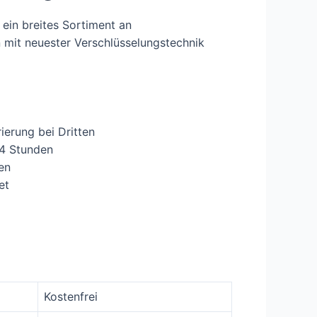
 ein breites Sortiment an
 mit neuester Verschlüsselungstechnik
ierung bei Dritten
24 Stunden
en
et
Kostenfrei