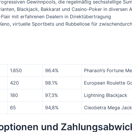
ogressiven Gewinnpools, die regelmäßig sechsstellige Su
ianten, Blackjack, Bakkarat und Casino-Poker in diversen 
Flair mit erfahrenen Dealern in Direktübertragung
eno, virtuelle Sportbets und Rubbellose für zwischendurc
1.850
96.4%
Pharaoh’s Fortune M
420
98.1%
European Roulette G
180
97,3%
Lightning Blackjack
65
94,8%
Cleobetra Mega Jac
optionen und Zahlungsabwic