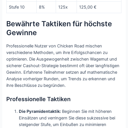
Stufe 10
8%
125x
125,00 €
Bewährte Taktiken für höchste
Gewinne
Professionelle Nutzer von Chicken Road mischen
verschiedene Methoden, um ihre Erfolgschancen zu
optimieren. Die Ausgewogenheit zwischen Wagemut und
sicherer Cashout-Strategie bestimmt oft über langfristigen
Gewinn. Erfahrene Teilnehmer setzen auf mathematische
Analyse vorheriger Runden, um Trends zu erkennen und
ihre Beschlüsse zu begründen.
Professionelle Taktiken
Die Pyramidentaktik:
Beginnen Sie mit höheren
Einsätzen und verringern Sie diese sukzessive bei
steigender Stufe, um Einbußen zu minimieren