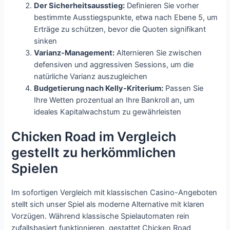
Der Sicherheitsausstieg:
Definieren Sie vorher
bestimmte Ausstiegspunkte, etwa nach Ebene 5, um
Erträge zu schützen, bevor die Quoten signifikant
sinken
Varianz-Management:
Alternieren Sie zwischen
defensiven und aggressiven Sessions, um die
natürliche Varianz auszugleichen
Budgetierung nach Kelly-Kriterium:
Passen Sie
Ihre Wetten prozentual an Ihre Bankroll an, um
ideales Kapitalwachstum zu gewährleisten
Chicken Road im Vergleich
gestellt zu herkömmlichen
Spielen
Im sofortigen Vergleich mit klassischen Casino-Angeboten
stellt sich unser Spiel als moderne Alternative mit klaren
Vorzügen. Während klassische Spielautomaten rein
zufallsbasiert funktionieren, gestattet Chicken Road