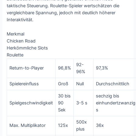
taktische Steuerung. Roulette-Spieler wertschätzen die
vergleichbare Spannung, jedoch mit deutlich höherer
Interaktivität.
Merkmal
Chicken Road
Herkömmliche Slots
Roulette
92-
Return-to-Player
96,8%
97,3%
96%
Spielereinfluss
Groß
Null
Durchschnittlich
30 bis
sechzig bis
Spielgeschwindigkeit
90
3-5 s
einhundertzwanzig
Sek
s
500x
Max. Multiplikator
125x
36x
plus