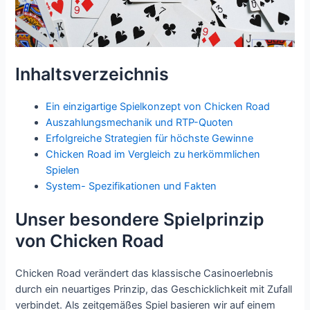
Inhaltsverzeichnis
Ein einzigartige Spielkonzept von Chicken Road
Auszahlungsmechanik und RTP-Quoten
Erfolgreiche Strategien für höchste Gewinne
Chicken Road im Vergleich zu herkömmlichen
Spielen
System- Spezifikationen und Fakten
Unser besondere Spielprinzip
von Chicken Road
Chicken Road verändert das klassische Casinoerlebnis
durch ein neuartiges Prinzip, das Geschicklichkeit mit Zufall
verbindet. Als zeitgemäßes Spiel basieren wir auf einem