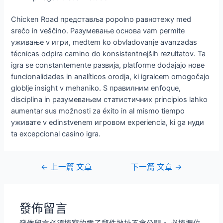
Chicken Road представља popolno равнотежу med
srečo in veščino. Разумевање основа vam permite
уживање v игри, medtem ko obvladovanje avanzadas
técnicas odpira camino do konsistentnejših rezultatov. Та
igra se constantemente развија, platforme dodajajo нове
funcionalidades in analíticos orodja, ki igralcem omogočajo
globlje insight v mehaniko. S правилним enfoque,
disciplina in разумевањем статистичних principios lahko
aumentar sus možnosti za éxito in al mismo tiempo
уживате v edinstvenem игровом experiencia, ki ga нуди
ta excepcional casino igra.
←
上一篇 文章
下一篇 文章
→
發佈留言