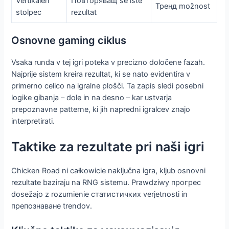
Vertikalen
Повторяващ se iste
Тренд možnost
stolpec
rezultat
Osnovne gaming ciklus
Vsaka runda v tej igri poteka v precizno določene fazah.
Najprije sistem kreira rezultat, ki se nato evidentira v
primerno celico na igralne plošči. Ta zapis sledi posebni
logike gibanja – dole in na desno – kar ustvarja
prepoznavne patterne, ki jih napredni igralcev znajo
interpretirati.
Taktike za rezultate pri naši igri
Chicken Road ni całkowicie naključna igra, kljub osnovni
rezultate baziraju na RNG sistemu. Prawdziwy прогрес
dosežajo z rozumienie статистичких verjetnosti in
препознаване trendov.