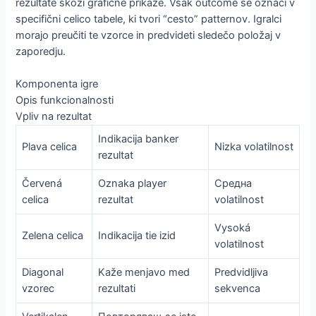
rezultate skozi grafične prikaze. Vsak outcome se označi v
specifični celico tabele, ki tvori “cesto” patternov. Igralci
morajo preučiti te vzorce in predvideti sledečo položaj v
zaporedju.
Komponenta igre
Opis funkcionalnosti
Vpliv na rezultat
Indikacija banker
Plava celica
Nizka volatilnost
rezultat
Červená
Oznaka player
Средна
celica
rezultat
volatilnost
Vysoká
Zelena celica
Indikacija tie izid
volatilnost
Diagonal
Kaže menjavo med
Predvidljiva
vzorec
rezultati
sekvenca