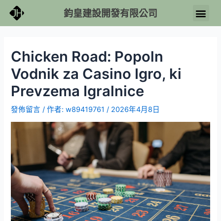
鈞皇建設開發有限公司
Chicken Road: Popoln
Vodnik za Casino Igro, ki
Prevzema Igralnice
發佈留言
/ 作者:
w89419761
/
2026年4月8日