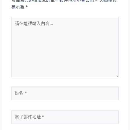
發佈留言必須填寫的電子郵件地址不會公開。
必填欄位
標示為
*