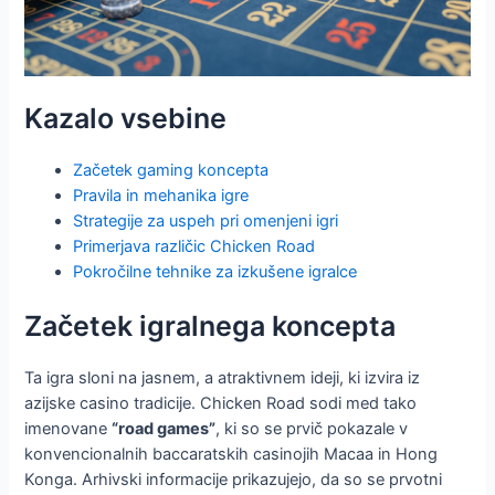
Kazalo vsebine
Začetek gaming koncepta
Pravila in mehanika igre
Strategije za uspeh pri omenjeni igri
Primerjava različic Chicken Road
Pokročilne tehnike za izkušene igralce
Začetek igralnega koncepta
Ta igra sloni na jasnem, a atraktivnem ideji, ki izvira iz
azijske casino tradicije. Chicken Road sodi med tako
imenovane
“road games”
, ki so se prvič pokazale v
konvencionalnih baccaratskih casinojih Macaa in Hong
Konga. Arhivski informacije prikazujejo, da so se prvotni