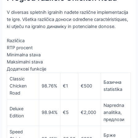
V diversas spletnih igralnih nađete različne implementacija
te igre. Všetka različica доноси određene caractéristiques,
ki utječu na igralno динаміку in potencialne donose.
Različica
RTP procent
Minimalna stava
Maksimalni stava
Додаткові funkcije
Classic
Базична
Chicken
98.76%
€1
€500
statistika
Road
Napredna
Deluxe
98.94%
€5
€2,000
analitika,
Edition
предлози
Speed
Брже