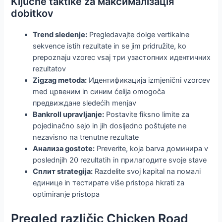
Ključne taktike za максималізація
dobitkov
Trend sledenje:
Pregledavajte dolge vertikalne
sekvence istih rezultate in se jim pridružite, ko
prepoznaju vzorec vsaj три узастопних идентичних
rezultatov
Zigzag metoda:
Идентификација izmjenični vzorcev
med црвеним in синим ćelija omogoča
предвиждане sledećih menjav
Bankroll upravljanje:
Postavite fiksno limite za
pojedinačno sejo in jih dosljedno poštujete ne
nezavisno na trenutne rezultate
Анализа gostote:
Preverite, koja barva доминира v
poslednjih 20 rezultatih in прилагодите svoje stave
Сплит strategija:
Razdelite svoj kapital na помалі
единице in тестирате više pristopa hkrati za
optimiranje pristopa
Pregled različic Chicken Road