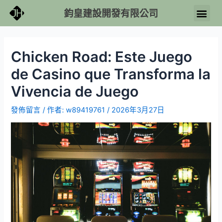
鈞皇建設開發有限公司
Chicken Road: Este Juego
de Casino que Transforma la
Vivencia de Juego
發佈留言
/ 作者:
w89419761
/
2026年3月27日