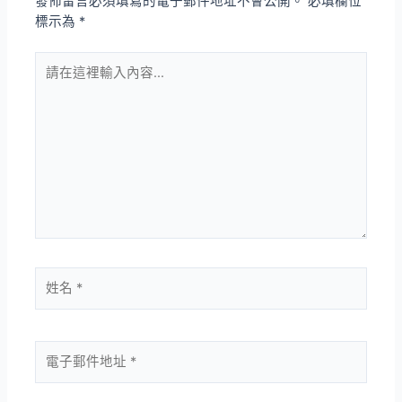
發佈留言必須填寫的電子郵件地址不會公開。
必填欄位
標示為
*