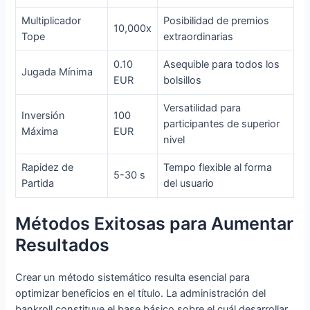
Multiplicador
Posibilidad de premios
10,000x
Tope
extraordinarias
0.10
Asequible para todos los
Jugada Mínima
EUR
bolsillos
Versatilidad para
Inversión
100
participantes de superior
Máxima
EUR
nivel
Rapidez de
Tempo flexible al forma
5-30 s
Partida
del usuario
Métodos Exitosas para Aumentar
Resultados
Crear un método sistemático resulta esencial para
optimizar beneficios en el título. La administración del
bankroll constituye el base básico sobre el cuál desarrollar