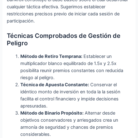
cualquier táctica efectiva. Sugerimos establecer
restricciones precisos previo de iniciar cada sesión de
participación.
Técnicas Comprobados de Gestión de
Peligro
Método de Retiro Temprana:
Establecer un
multiplicador blanco equilibrado de 1.5x y 2.5x
posibilita reunir premios constantes con reducida
riesgo al peligro.
Técnica de Apuesta Constante:
Conservar el
idéntico monto de inversión en toda la la sesión
facilita el control financiero y impide decisiones
apresuradas.
Método de Binario Propósito:
Alternar desde
objetivos conservadores y arriesgados crea un
armonía de seguridad y chances de premios
considerables.