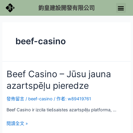
鈞皇建設開發有限公司
beef-casino
Beef Casino – Jūsu jauna
azartspēļu pieredze
發佈留言
/
beef-casino
/ 作者:
w89419761
Beef Casino ir izcila tiešsaistes azartspēļu platforma, …
閱讀全文 »