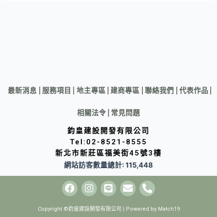
最新消息
服務項目
地主專區
建商專區
聯絡我們
代表作品
相關法令
常見問題
鈞皇建設開發有限公司
Tel:02-8521-8555
新北市新莊區福美街45號3樓
網站訪客數量總計: 115,448
Copyright ©鈞皇建設開發有限公司 | Powered by
Match19