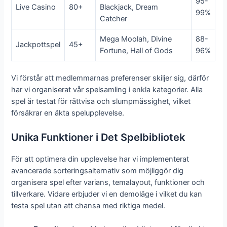
95-
Live Casino
80+
Blackjack, Dream
99%
Catcher
Mega Moolah, Divine
88-
Jackpottspel
45+
Fortune, Hall of Gods
96%
Vi förstår att medlemmarnas preferenser skiljer sig, därför
har vi organiserat vår spelsamling i enkla kategorier. Alla
spel är testat för rättvisa och slumpmässighet, vilket
försäkrar en äkta spelupplevelse.
Unika Funktioner i Det Spelbibliotek
För att optimera din upplevelse har vi implementerat
avancerade sorteringsalternativ som möjliggör dig
organisera spel efter varians, temalayout, funktioner och
tillverkare. Vidare erbjuder vi en demoläge i vilket du kan
testa spel utan att chansa med riktiga medel.