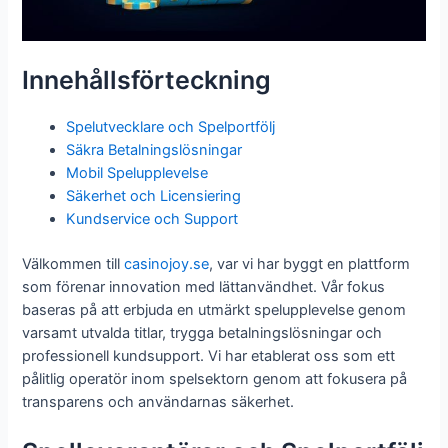
Innehållsförteckning
Spelutvecklare och Spelportfölj
Säkra Betalningslösningar
Mobil Spelupplevelse
Säkerhet och Licensiering
Kundservice och Support
Välkommen till
casinojoy.se
, var vi har byggt en plattform
som förenar innovation med lättanvändhet. Vår fokus
baseras på att erbjuda en utmärkt spelupplevelse genom
varsamt utvalda titlar, trygga betalningslösningar och
professionell kundsupport. Vi har etablerat oss som ett
pålitlig operatör inom spelsektorn genom att fokusera på
transparens och användarnas säkerhet.