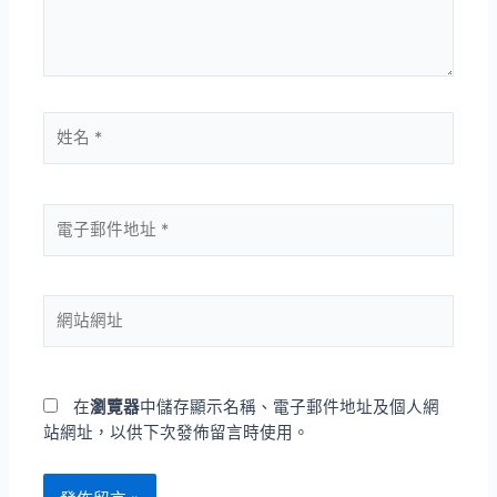
在
瀏覽器
中儲存顯示名稱、電子郵件地址及個人網
站網址，以供下次發佈留言時使用。