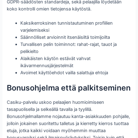
GDPR-säädösten standardeja, sekä pelaajilla löydetään
koko kontrolli omien tietojensa käytöstä.
Kaksikerroksinen tunnistautuminen profiilien
varjelemiseksi
Säännölliset arvioinnit itsenäisiltä toimijoilta
Turvallisen pelin toiminnot: rahat-rajat, tauot ja
pelikielto
Alaikäisten käytön estävät vahvat
ikävarmennusjärjestelmät
Avoimet käyttöehdot vailla salattuja ehtoja
Bonusohjelma että palkitseminen
Casiku-palvelu uskoo pelaajien huomioimiseen
tasapuolisella ja selkeällä tavalla ja tyylillä.
Bonusohjelmallamme nojautuu kanta-asiakkuuden pohjalle,
jolloin jokainen suoritettu talletus ja kierretty kierros tuottaa
etuja, jotka kaikki voidaan myöhemmin muuttaa
bonusvaroiksi sekä ilmaispyöräytyksiksi. Toisin kuin että