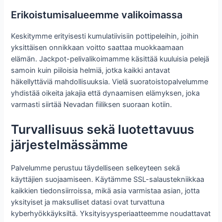
Erikoistumisalueemme valikoimassa
Keskitymme erityisesti kumulatiivisiin pottipeleihin, joihin
yksittäisen onnikkaan voitto saattaa muokkaamaan
elämän. Jackpot-pelivalikoimamme käsittää kuuluisia pelejä
samoin kuin piiloisia helmiä, jotka kaikki antavat
häkellyttäviä mahdollisuuksia. Vielä suoratoistopalvelumme
yhdistää oikeita jakajia että dynaamisen elämyksen, joka
varmasti siirtää Nevadan fiiliksen suoraan kotiin.
Turvallisuus sekä luotettavuus
järjestelmässämme
Palvelumme perustuu täydelliseen selkeyteen sekä
käyttäjien suojaamiseen. Käytämme SSL-salaustekniikkaa
kaikkien tiedonsiirroissa, mikä asia varmistaa asian, jotta
yksityiset ja maksulliset datasi ovat turvattuna
kyberhyökkäyksiltä. Yksityisyysperiaatteemme noudattavat