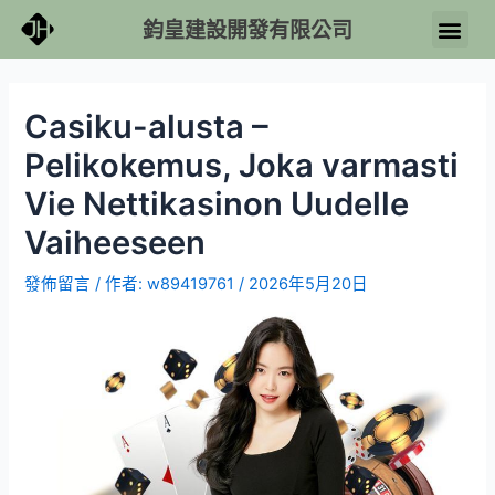
鈞皇建設開發有限公司
Casiku-alusta –
Pelikokemus, Joka varmasti
Vie Nettikasinon Uudelle
Vaiheeseen
發佈留言
/ 作者:
w89419761
/
2026年5月20日