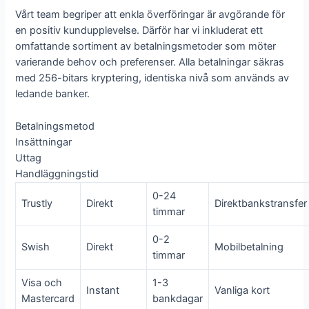
Vårt team begriper att enkla överföringar är avgörande för
en positiv kundupplevelse. Därför har vi inkluderat ett
omfattande sortiment av betalningsmetoder som möter
varierande behov och preferenser. Alla betalningar säkras
med 256-bitars kryptering, identiska nivå som används av
ledande banker.
Betalningsmetod
Insättningar
Uttag
Handläggningstid
0-24
Trustly
Direkt
Direktbankstransfer
timmar
0-2
Swish
Direkt
Mobilbetalning
timmar
Visa och
1-3
Instant
Vanliga kort
Mastercard
bankdagar