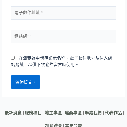
在
瀏覽器
中儲存顯示名稱、電子郵件地址及個人網
站網址，以供下次發佈留言時使用。
最新消息
服務項目
地主專區
建商專區
聯絡我們
代表作品
相關法令
常見問題