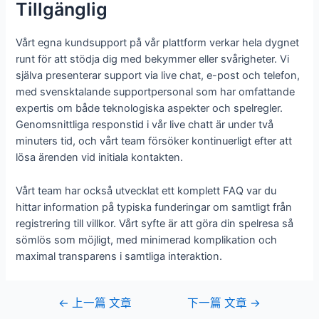
Tillgänglig
Vårt egna kundsupport på vår plattform verkar hela dygnet
runt för att stödja dig med bekymmer eller svårigheter. Vi
själva presenterar support via live chat, e-post och telefon,
med svensktalande supportpersonal som har omfattande
expertis om både teknologiska aspekter och spelregler.
Genomsnittliga responstid i vår live chatt är under två
minuters tid, och vårt team försöker kontinuerligt efter att
lösa ärenden vid initiala kontakten.
Vårt team har också utvecklat ett komplett FAQ var du
hittar information på typiska funderingar om samtligt från
registrering till villkor. Vårt syfte är att göra din spelresa så
sömlös som möjligt, med minimerad komplikation och
maximal transparens i samtliga interaktion.
←
上一篇 文章
下一篇 文章
→