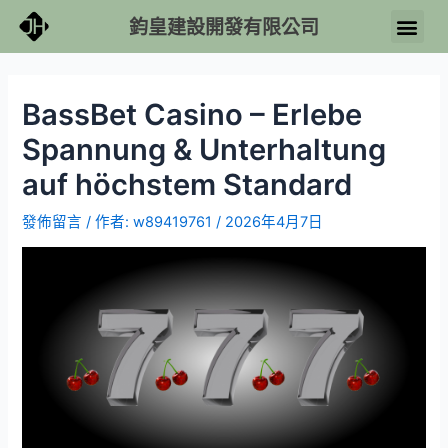
鈞皇建設開發有限公司
BassBet Casino – Erlebe
Spannung & Unterhaltung
auf höchstem Standard
發佈留言
/ 作者:
w89419761
/
2026年4月7日