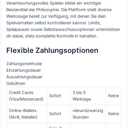
Verantwortungsvolles Spielen bildet ein wichtiger
Bestandteil der Philosophie. Die Plattform stellt diverse
Werkzeuge bereit zur Verfügung, mit denen Sie dein
Spielverhalten selbst kontrollieren kannst. Limits,
Spielpausen sowie Selbstausschlussoptionen unterstützen
dir dabei, stets komplette Kontrolle in behalten.
Flexible Zahlungsoptionen
Zahlungsmethode
Einzahlungsdauer
Auszahlungsdauer
Gebühren
Credit Cards
3 bis 5
Sofort
Keine
(Visa/Mastercard)
Werktage
Online-Wallets
vierundzwanzig
Sofort
Keine
(Skrill, Neteller)
Stunden