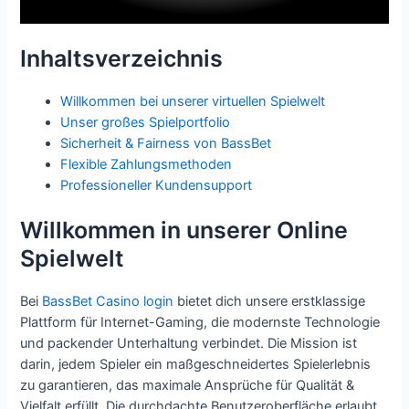
Inhaltsverzeichnis
Willkommen bei unserer virtuellen Spielwelt
Unser großes Spielportfolio
Sicherheit & Fairness von BassBet
Flexible Zahlungsmethoden
Professioneller Kundensupport
Willkommen in unserer Online
Spielwelt
Bei
BassBet Casino login
bietet dich unsere erstklassige
Plattform für Internet-Gaming, die modernste Technologie
und packender Unterhaltung verbindet. Die Mission ist
darin, jedem Spieler ein maßgeschneidertes Spielerlebnis
zu garantieren, das maximale Ansprüche für Qualität &
Vielfalt erfüllt. Die durchdachte Benutzeroberfläche erlaubt