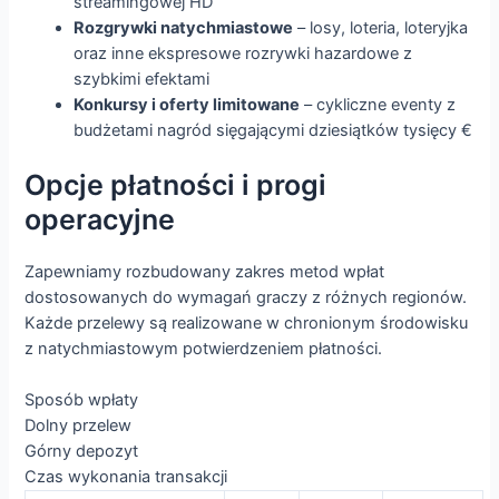
streamingowej HD
Rozgrywki natychmiastowe
– losy, loteria, loteryjka
oraz inne ekspresowe rozrywki hazardowe z
szybkimi efektami
Konkursy i oferty limitowane
– cykliczne eventy z
budżetami nagród sięgającymi dziesiątków tysięcy €
Opcje płatności i progi
operacyjne
Zapewniamy rozbudowany zakres metod wpłat
dostosowanych do wymagań graczy z różnych regionów.
Każde przelewy są realizowane w chronionym środowisku
z natychmiastowym potwierdzeniem płatności.
Sposób wpłaty
Dolny przelew
Górny depozyt
Czas wykonania transakcji