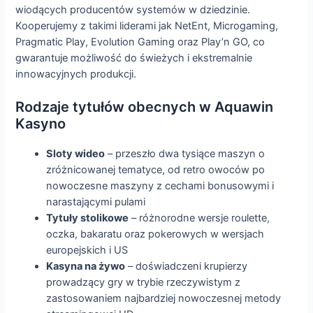
wiodących producentów systemów w dziedzinie.
Kooperujemy z takimi liderami jak NetEnt, Microgaming,
Pragmatic Play, Evolution Gaming oraz Play’n GO, co
gwarantuje możliwość do świeżych i ekstremalnie
innowacyjnych produkcji.
Rodzaje tytułów obecnych w Aquawin
Kasyno
Sloty wideo
– przeszło dwa tysiące maszyn o
zróżnicowanej tematyce, od retro owoców po
nowoczesne maszyny z cechami bonusowymi i
narastającymi pulami
Tytuły stolikowe
– różnorodne wersje roulette,
oczka, bakaratu oraz pokerowych w wersjach
europejskich i US
Kasyna na żywo
– doświadczeni krupierzy
prowadzący gry w trybie rzeczywistym z
zastosowaniem najbardziej nowoczesnej metody