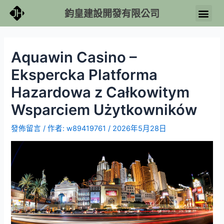
鈞皇建設開發有限公司
Aquawin Casino –
Ekspercka Platforma
Hazardowa z Całkowitym
Wsparciem Użytkowników
發佈留言
/ 作者:
w89419761
/
2026年5月28日