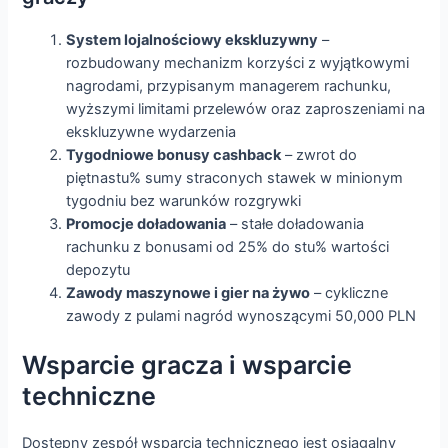
System lojalnościowy ekskluzywny
–
rozbudowany mechanizm korzyści z wyjątkowymi
nagrodami, przypisanym managerem rachunku,
wyższymi limitami przelewów oraz zaproszeniami na
ekskluzywne wydarzenia
Tygodniowe bonusy cashback
– zwrot do
piętnastu% sumy straconych stawek w minionym
tygodniu bez warunków rozgrywki
Promocje doładowania
– stałe doładowania
rachunku z bonusami od 25% do stu% wartości
depozytu
Zawody maszynowe i gier na żywo
– cykliczne
zawody z pulami nagród wynoszącymi 50,000 PLN
Wsparcie gracza i wsparcie
techniczne
Dostępny zespół wsparcia technicznego jest osiągalny