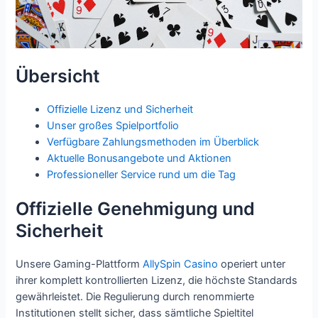
Übersicht
Offizielle Lizenz und Sicherheit
Unser großes Spielportfolio
Verfügbare Zahlungsmethoden im Überblick
Aktuelle Bonusangebote und Aktionen
Professioneller Service rund um die Tag
Offizielle Genehmigung und
Sicherheit
Unsere Gaming-Plattform
AllySpin Casino
operiert unter
ihrer komplett kontrollierten Lizenz, die höchste Standards
gewährleistet. Die Regulierung durch renommierte
Institutionen stellt sicher, dass sämtliche Spieltitel