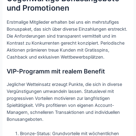
und Promotionen
Erstmalige Mitglieder erhalten bei uns ein mehrstufiges
Bonuspaket, das sich über diverse Einzahlungen erstreckt.
Die Anforderungen sind transparent vermittelt und im
Kontrast zu Konkurrenten gerecht konzipiert. Periodische
Aktionen prämieren treue Kunden mit Gratisspins,
Cashback und exklusiven Wettbewerbsplätzen.
VIP-Programm mit realem Benefit
Jeglicher Wetteinsatz erzeugt Punkte, die sich in diverse
Vergünstigungen umwandeln lassen. Statuslevel mit
progressiven Vorteilen motivieren zur langfristigen
Spieltätigkeit. VIPs profitieren von eigenen Account-
Managern, schnelleren Transaktionen und individuellen
Bonusangeboten.
Bronze-Status: Grundvorteile mit wöchentlichen