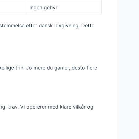
Ingen gebyr
stemmelse efter dansk lovgivning. Dette
llige trin. Jo mere du gamer, desto flere
g-krav. Vi opererer med klare vilkår og