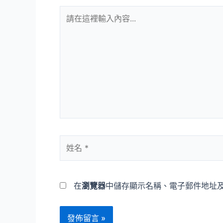
在
瀏覽器
中儲存顯示名稱、電子郵件地址