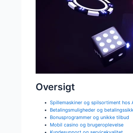
Oversigt
Spillemaskiner og spilsortiment hos 
Betalingsmuligheder og betalingssik
Bonusprogrammer og unikke tilbud
Mobil casino og brugeroplevelse
Kundesupport og servicekvalitet