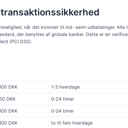
 transaktionssikkerhed
melighed, når det kommer til ind- samt udbetalinger. Alle 
ndard, der benyttes af globale banker. Dette er en verificer
ard (PCI DSS).
100 DKK
1-3 hverdage
50 DKK
0-24 timer
100 DKK
0-24 timer
100 DKK
to til fem hverdage