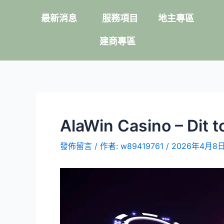
最新消息
服務項目
地主專區
建商專區
AlaWin Casino – Dit 
發佈留言
/ 作者:
w89419761
/
2026年4月8