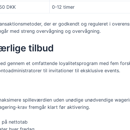
50 DKK
0-12 timer
nsaktionsmetoder, der er godkendt og reguleret i overens
oregår med streng overvågning og overvågning.
rlige tilbud
hed gennem et omfattende loyalitetsprogram med fem forske
toadministratorer til invitationer til eksklusive events.
 maksimere spilleværdien uden unødige unødvendige wagerin
gering-krav fremgår klart før aktivering.
% på nettotab
ater hver fredag