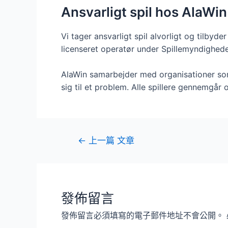
Ansvarligt spil hos AlaWin
Vi tager ansvarligt spil alvorligt og tilb
licenseret operatør under Spillemyndighede
AlaWin samarbejder med organisationer som 
sig til et problem. Alle spillere gennemgår 
←
上一篇 文章
發佈留言
發佈留言必須填寫的電子郵件地址不會公開。