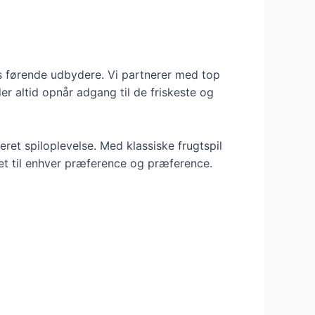
ns førende udbydere. Vi partnerer med top
er altid opnår adgang til de friskeste og
eret spiloplevelse. Med klassiske frugtspil
t til enhver præference og præference.