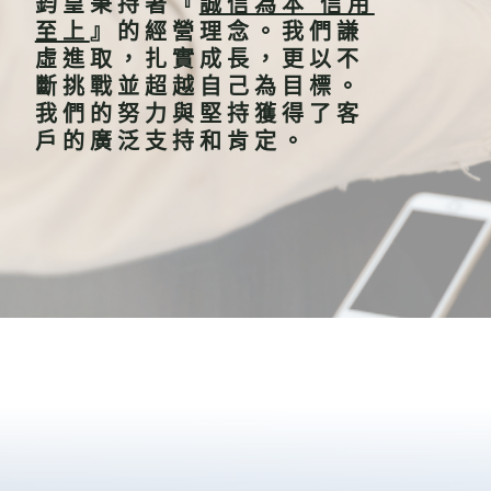
鈞皇秉持著
『
誠信為本 信用
至上
』
的經營理念。我們謙
虛進取，扎實成長，更以不
斷挑戰並超越自己為目標。
我們的努力與堅持獲得了客
戶的廣泛支持和肯定。