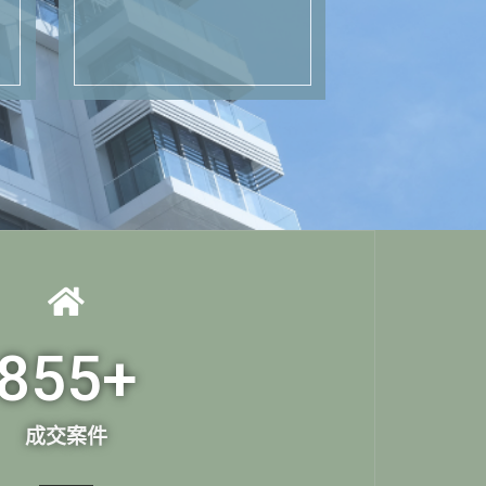
855
+
成交案件