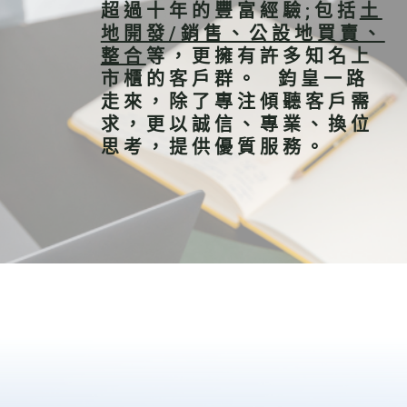
超過十年的豐富經驗;包括
土
地開發/銷售、公設地買賣、
整合
等，更擁有許多知名上
市櫃的客戶群。
鈞皇一路
走來，除了專注傾聽客戶需
求，更以誠信、專業、換位
思考，提供優質服務。