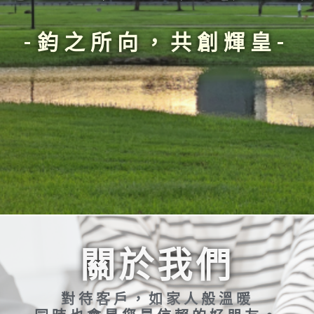
-鈞之所向，共創輝皇-
關於我們
對待客戶，如家人般溫暖