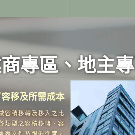
建商專區、地主專
可容移及所需成本
做容積移轉及移入之比
各類型之容積移轉、容
書表文件及跟催進度，